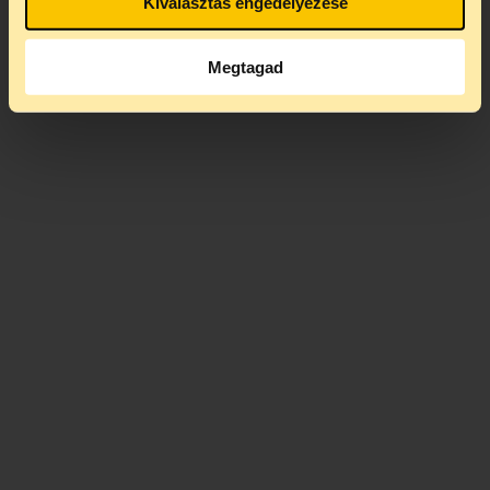
Kiválasztás engedélyezése
Megtagad