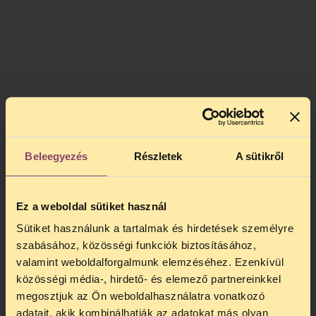
Beleegyezés
Részletek
A sütikről
Ez a weboldal sütiket használ
Sütiket használunk a tartalmak és hirdetések személyre
szabásához, közösségi funkciók biztosításához,
valamint weboldalforgalmunk elemzéséhez. Ezenkívül
közösségi média-, hirdető- és elemező partnereinkkel
megosztjuk az Ön weboldalhasználatra vonatkozó
For English subtitles: start the video and
adatait, akik kombinálhatják az adatokat más olyan