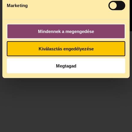
Marketing
Mindennek a megengedése
Posted by Peter Sarosi
Video by Márti Mészáros, Péter Sárosi and
Kiválasztás engedélyezése
István Gábor Takács
Megtagad