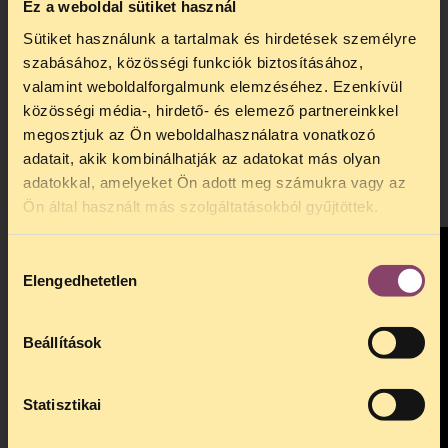
Ez a weboldal sütiket használ
middle-class young people. It is
unfortunate that the media values the
Sütiket használunk a tartalmak és hirdetések személyre
lives of these people more, but at the same
szabásához, közösségi funkciók biztosításához,
time, it helps to bring the issue of overdose
valamint weboldalforgalmunk elemzéséhez. Ezenkívül
prevention into the mainstream. We
közösségi média-, hirdető- és elemező partnereinkkel
interviewed several harm reduction
megosztjuk az Ön weboldalhasználatra vonatkozó
professionals in the US about drug
adatait, akik kombinálhatják az adatokat más olyan
overdose deaths, and ways to prevent
adatokkal, amelyeket Ön adott meg számukra vagy az
them. Watch our video and learn more!
Ön által használt más szolgáltatásokból gyűjtöttek.
Hozzájárulás
Elengedhetetlen
kiválasztása
Beállítások
Statisztikai