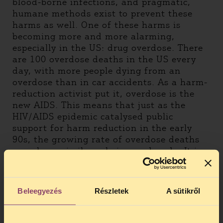
blood-borne infections, and pragmatic,
humane methods exist to prevent these
harms as well. One of these harms is
becoming more and more alarming,
especially in the US: drug overdose. There
are 100 overdose deaths in the US every
day, with more people dying from an
overdose than in car accidents. As a harm-
reduction activist put it, overdose is the
new AIDS. This means that just as the
HIV/AIDS epidemic catalysed public
support for harm reduction in the early
90s, the growing rate of overdose deaths
can play a similar role in our decade. It is
not only the unprecedented high level of
overdose deaths that makes the headlines,
but the fact that most of these fatalities
Beleegyezés
Részletek
A sütikről
are caused by prescription opiates and not
illegal drugs. Consequently, the majority of
victims are not street heroin users but