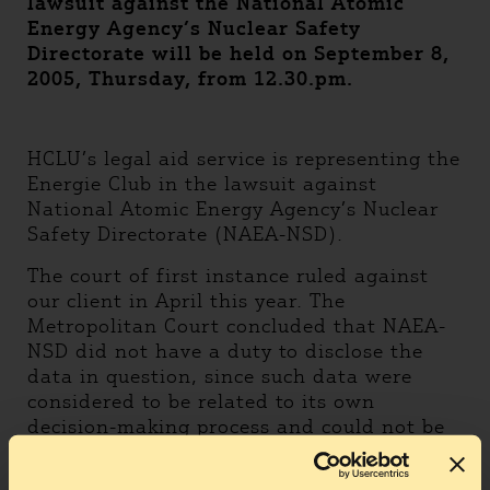
lawsuit against the National Atomic
Energy Agency’s Nuclear Safety
Directorate will be held on September 8,
2005, Thursday, from 12.30.pm.
HCLU’s legal aid service is representing the
Energie Club in the lawsuit against
National Atomic Energy Agency’s Nuclear
Safety Directorate (NAEA-NSD).
The court of first instance ruled against
our client in April this year. The
Metropolitan Court concluded that NAEA-
NSD did not have a duty to disclose the
data in question, since such data were
considered to be related to its own
decision-making process and could not be
deemed as data of public interest.