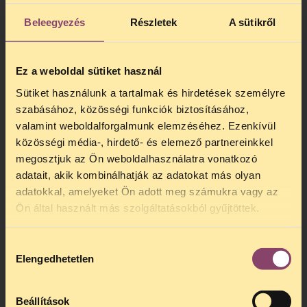
Plaintiffs, i.e the civil organizations
Energie Club, HCLU, Védegylet, Greenpeace,
Beleegyezés
Részletek
A sütikről
Reflex, E-misszió, HCM, ZöFi, brought an
appeal against the ruling of the
Metropolitan Court. Appellants demanded
Ez a weboldal sütiket használ
that the court determine that the exhibits
Sütiket használunk a tartalmak és hirdetések személyre
of the petition for authorizing the
szabásához, közösségi funkciók biztosításához,
reactivation of the 2nd unit of the Paks
valamint weboldalforgalmunk elemzéséhez. Ezenkívül
Nuclear Plant constituted data of public
közösségi média-, hirdető- és elemező partnereinkkel
interest, and that NAEA-NSD be obligated
by the court to disclose such data.
megosztjuk az Ön weboldalhasználatra vonatkozó
adatait, akik kombinálhatják az adatokat más olyan
The first hearing on appeal will take place:
adatokkal, amelyeket Ön adott meg számukra vagy az
September 8, 2005, Thursday 12.30.pm
Ön által használt más szolgáltatásokból gyűjtöttek.
Metropolitan Appellate Court (Fekete Sas
u. 3.) room Nr. V.
Hozzájárulás
Elengedhetetlen
kiválasztása
Beállítások