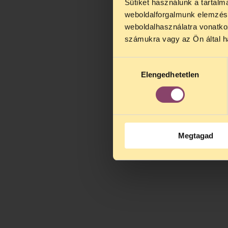
Sütiket használunk a tartal
weboldalforgalmunk elemzésé
weboldalhasználatra vonatko
számukra vagy az Ön által ha
Hozzájárulás
Elengedhetetlen
kiválasztása
Megtagad