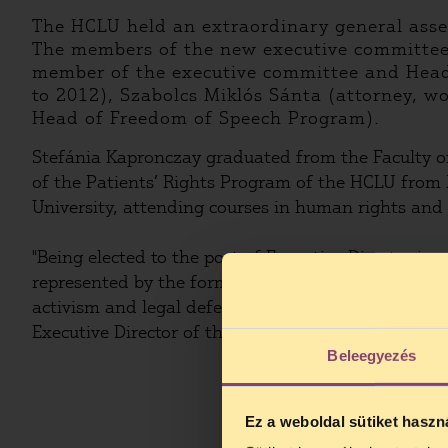
The HCLU held an extraordinary general asse
The members of the new executive committee 
member of the executive committee and Head
to 2012), Szabolcs Miklós Sánta (attorney, 
Head of Freedom of Speech Program).
Stefánia Kapronczay graduated from the Faculty o
of the Patients’ Rights Program of the HCLU from
University, attending courses in human rights and
"Being elected to the post of Executive Director 
represented by the former leadership. The mission
activism and legal defense activities based on clos
Executive Director of the HCLU.
Beleegyezés
Ez a weboldal sütiket haszn