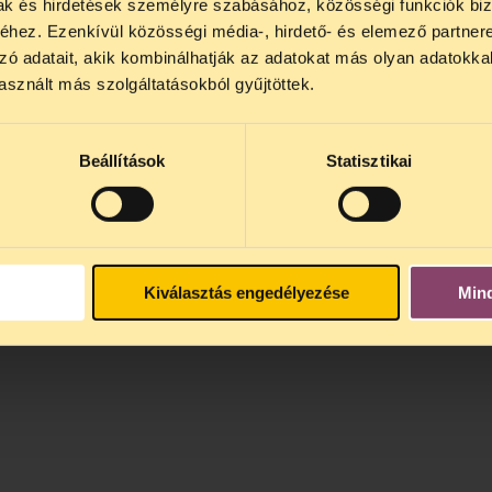
mak és hirdetések személyre szabásához, közösségi funkciók biz
hez. Ezenkívül közösségi média-, hirdető- és elemező partner
zó adatait, akik kombinálhatják az adatokat más olyan adatokka
sznált más szolgáltatásokból gyűjtöttek.
Beállítások
Statisztikai
Kiválasztás engedélyezése
Min