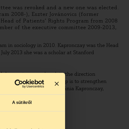
ittee was revoked and a new one was elected.
am 2008-), Eszter Jovánovics (former
Head of Patients’ Rights Program from 2008
ember of the executive committee 2009-2013,
ram in sociology in 2010. Kapronczay was the Head
July 2013 she was a scholar at Stanford
U does not mean a break in the direction
e aim of the new leadership is to strengthen
vocacy activities"- said Stefánia Kapronczay,
A sütikről