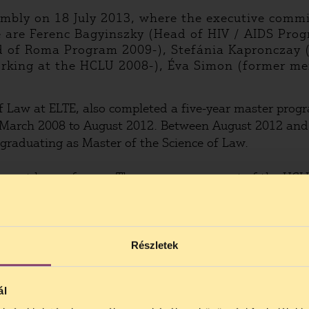
mbly on 18 July 2013, where the executive comm
are Ferenc Bagyinszky (Head of HIV / AIDS Progr
 of Roma Program 2009-), Stefánia Kapronczay (
working at the HCLU 2008-), Éva Simon (former m
f Law at ELTE, also completed a five-year master prog
 March 2008 to August 2012. Between August 2012 and 
 graduating as Master of the Science of Law.
is a great honor for me. The new management of the HCL
 and the programs of the HCLU remain the same, but th
e liaising with stakeholders, while maintaining legal ad
Részletek
ál