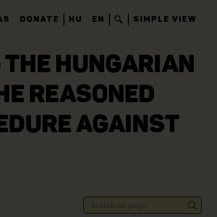
AS
DONATE
HU
EN
SIMPLE VIEW
G THE HUNGARIAN
HE REASONED
CEDURE AGAINST