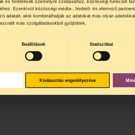
mak és hirdetések személyre szabásához, közösségi funkciók biz
hez. Ezenkívül közösségi média-, hirdető- és elemező partner
zó adatait, akik kombinálhatják az adatokat más olyan adatokka
sznált más szolgáltatásokból gyűjtöttek.
Beállítások
Statisztikai
Kiválasztás engedélyezése
Min