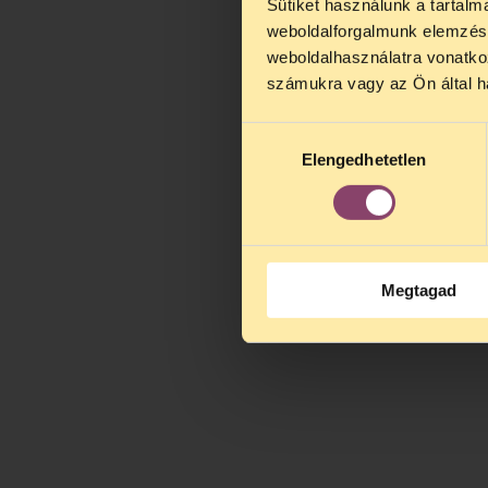
Sütiket használunk a tartal
weboldalforgalmunk elemzésé
weboldalhasználatra vonatko
számukra vagy az Ön által ha
Hozzájárulás
Elengedhetetlen
kiválasztása
Megtagad