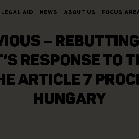
LEGAL AID
NEWS
ABOUT US
FOCUS ARE
VIOUS – REBUTTIN
’S RESPONSE TO T
HE ARTICLE 7 PRO
HUNGARY