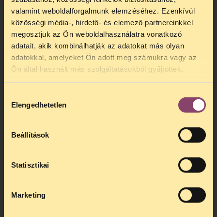
http://tasz.hu/en/hirek/assessing-first-
valamint weboldalforgalmunk elemzéséhez. Ezenkívül
wave-legislation-hungarys-new-parliament
közösségi média-, hirdető- és elemező partnereinkkel
megosztjuk az Ön weboldalhasználatra vonatkozó
adatait, akik kombinálhatják az adatokat más olyan
adatokkal, amelyeket Ön adott meg számukra vagy az
Ön által használt más szolgáltatásokból gyűjtöttek.
Hozzájárulás
Elengedhetetlen
kiválasztása
Beállítások
Statisztikai
Marketing