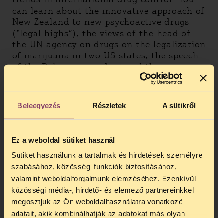
can learn about the innovative approach of
New Zealand to new psychoactive drugs
(“legal highs”), the views of the head of
the UN agency on drugs on the legalization
of marijuana in two US states, the speech
of the Bolivian president and the new
marijuana regulation scheme of the
government of Uruguay. Please watch and
share our film!
Beleegyezés
Részletek
A sütikről
Ez a weboldal sütiket használ
Sütiket használunk a tartalmak és hirdetések személyre
szabásához, közösségi funkciók biztosításához,
valamint weboldalforgalmunk elemzéséhez. Ezenkívül
közösségi média-, hirdető- és elemező partnereinkkel
megosztjuk az Ön weboldalhasználatra vonatkozó
adatait, akik kombinálhatják az adatokat más olyan