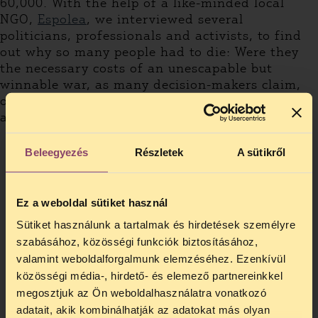
60,000. With the help of a like-minded local
NGO,
Espolea
, we interviewed several
politicians, professionals and activists, to find
out why so many people had to die: Were they
the necessary costs of an unescapable but
winnable war, as many decision-makers claim,
or the victims of a failed policy? Please watch
and share our video to find out the answers!
Beleegyezés
Részletek
A sütikről
Ez a weboldal sütiket használ
Sütiket használunk a tartalmak és hirdetések személyre
szabásához, közösségi funkciók biztosításához,
valamint weboldalforgalmunk elemzéséhez. Ezenkívül
közösségi média-, hirdető- és elemező partnereinkkel
megosztjuk az Ön weboldalhasználatra vonatkozó
adatait, akik kombinálhatják az adatokat más olyan