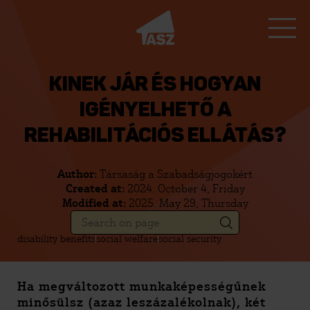
KINEK JÁR ÉS HOGYAN
IGÉNYELHETŐ A
REHABILITÁCIÓS ELLÁTÁS?
Author:
Társaság a Szabadságjogokért
Created at:
2024. October 4, Friday
Modified at:
2025. May 29, Thursday
disability benefits
social welfare
social security
Ha megváltozott munkaképességűnek
minősülsz (azaz leszázalékolnak), két