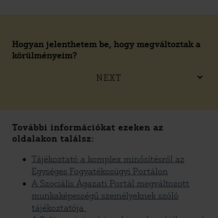
Hogyan jelenthetem be, hogy megváltoztak a
körülményeim?
NEXT
További információkat ezeken az
oldalakon találsz:
Tájékoztató a komplex minősítésről az
Egységes Fogyatékosügyi Portálon
A Szociális Ágazati Portál megváltozott
munkaképességű személyeknek szóló
tájékoztatója