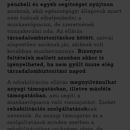
pénzbeli és egyéb segítséget nyújtson
azoknak, akik egészségügyi állapotuk miatt
nem tudnak elhelyezkedni a
munkaerőpiacon, de szeretnének
visszakerülni oda. Az ellátás
társadalombiztosításhoz kötött
, szóval
alapvetően azoknak jár, akiknek volt
korábban munkaviszonya.
Bizonyos
feltételek mellett azonban akkor is
igényelheted, ha nem gyűlt össze elég
társadalombiztosítási napod
.
A rehabilitációs ellátás
megnyilvánulhat
anyagi támogatásban, illetve másféle
támogatásban
, ami segíti a
munkaerőpiacra való visszajutást. Ezeket
rehabilitációs szolgáltatások
nak
nevezzük. Az anyagi támogatás és a
szolgáltatások minden esetben a
rehabilitációhoz szükséges ideig, de