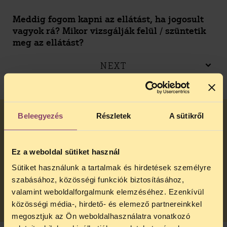
Meddig fogom kapni az ellátást, ha jogosult
vagyok rá? Mikor vizsgálják felül / szüntetik
meg az ellátást?
NEXT
Beleegyezés
Részletek
A sütikről
Mit tehetek, ha kevésnek érzem a
rehabilitációs ellátást / rosszabbodott az
Ez a weboldal sütiket használ
egészségi állapotom? Kérhetem-e a
rehabilitációs ellátás felülvizsgálatát?
Sütiket használunk a tartalmak és hirdetések személyre
szabásához, közösségi funkciók biztosításához,
NEXT
valamint weboldalforgalmunk elemzéséhez. Ezenkívül
közösségi média-, hirdető- és elemező partnereinkkel
megosztjuk az Ön weboldalhasználatra vonatkozó