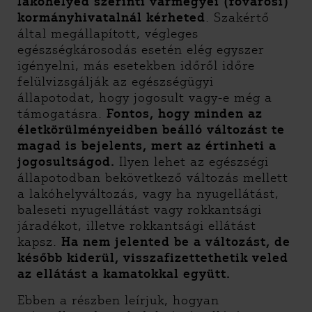
lakóhelyed szerinti vármegyei (fővárosi)
kormányhivatalnál kérheted
. Szakértő
által megállapított, végleges
egészségkárosodás esetén elég egyszer
igényelni, más esetekben időről időre
felülvizsgálják az egészségügyi
állapotodat, hogy jogosult vagy-e még a
támogatásra.
Fontos, hogy minden az
életkörülményeidben beálló változást te
magad is bejelents, mert az értinheti a
jogosultságod.
Ilyen lehet az egészségi
állapotodban bekövetkező változás mellett
a lakóhelyváltozás, vagy ha nyugellátást,
baleseti nyugellátást vagy rokkantsági
járadékot, illetve rokkantsági ellátást
kapsz.
Ha nem jelented be a változást, de
később kiderül, visszafizettethetik veled
az ellátást a kamatokkal együtt.
Ebben a részben leírjuk, hogyan