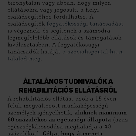
bizonytalan vagy abban, hogy milyen
ellátásokra vagy jogosult, a helyi
családsegítőhöz fordulhatsz. A
családsegítők
fogyatékossági tanácsadást
is végeznek, és segítenek a számodra
legmegfelelőbb ellátások és támogatások
kiválasztásban. A fogyatékosügyi
tanácsadók listáját
a szocialisportal.hu-n
találod meg
.
ÁLTALÁNOS TUDNIVALÓK A
REHABILITÁCIÓS ELLÁTÁSRÓL
A rehabilitációs ellátást azok a 15 éven
felüli megváltozott munkaképességű
személyek igényelhetik,
akiknek maximum
60 százalékos az egészségi állapota
(azaz
egészségkárosodása meghaladja a 40
százalékot).
Célja, hogy átmeneti