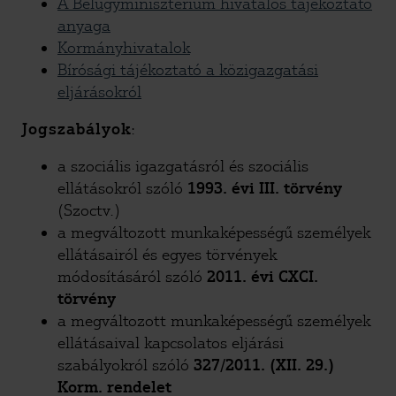
A Belügyminisztérium hivatalos tájékoztató
anyaga
Kormányhivatalok
Bírósági tájékoztató a közigazgatási
eljárásokról
Jogszabályok
:
a szociális igazgatásról és szociális
ellátásokról szóló
1993. évi III. törvény
(Szoctv.)
a megváltozott munkaképességű személyek
ellátásairól és egyes törvények
módosításáról szóló
2011. évi CXCI.
törvény
a megváltozott munkaképességű személyek
ellátásaival kapcsolatos eljárási
szabályokról szóló
327/2011. (XII. 29.)
Korm. rendelet