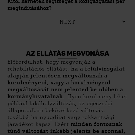
Kitől kérhetek segítséget a közigazgatási per
megindításához?
NEXT
AZ ELLÁTÁS MEGVONÁSA
Előfordulhat, hogy megvonják a
rehabilitációs ellátást,
ha a felülvizsgálat
alapján jelentősen megváltoznak a
körülményeid, vagy a körülményeid
megváltozását nem jelented be időben a
kormányhivatalnak
. Ilyen körülmény lehet
például lakóhelyváltozás, az egészségi
állapotodban bekövetkező változás,
továbbá ha nyugdíjat vagy rokkantsági
járadékot kapsz. Ezért
minden fontosnak
tűnő változást inkább jelents be azonnal,