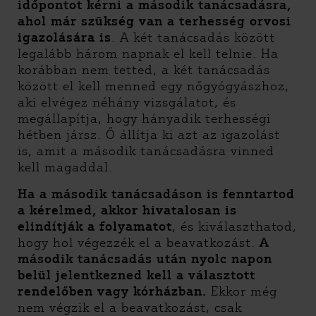
időpontot kérni a második tanácsadásra,
ahol már szükség van a terhesség orvosi
igazolására is
. A két tanácsadás között
legalább három napnak el kell telnie. Ha
korábban nem tetted, a két tanácsadás
között el kell menned egy nőgyógyászhoz,
aki elvégez néhány vizsgálatot, és
megállapítja, hogy hányadik terhességi
hétben jársz. Ő állítja ki azt az igazolást
is, amit a második tanácsadásra vinned
kell magaddal.
Ha a második tanácsadáson is fenntartod
a kérelmed, akkor hivatalosan is
elindítják a folyamatot
, és kiválaszthatod,
hogy hol végezzék el a beavatkozást.
A
második tanácsadás után nyolc napon
belül jelentkezned kell a választott
rendelőben vagy kórházban.
Ekkor még
nem végzik el a beavatkozást, csak