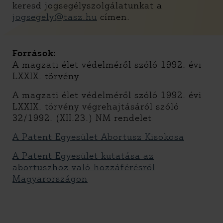
keresd jogsegélyszolgálatunkat a
jogsegely@tasz.hu
címen.
Források:
A magzati élet védelméről szóló 1992. évi
LXXIX. törvény
A magzati élet védelméről szóló 1992. évi
LXXIX. törvény végrehajtásáról szóló
32/1992. (XII.23.) NM rendelet
A Patent Egyesület Abortusz Kisokosa
A Patent Egyesület kutatása az
abortuszhoz való hozzáférésről
Magyarországon