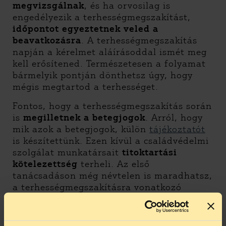
megvizsgálnak
, és ha orvosilag is
engedélyezik a terhességmegszakítást,
időpontot egyeztetnek veled a
beavatkozásra
. A terhességmegszakítás
napján a kérelmet aláírásoddal ismét meg
kell erősítened. Természetesen a folyamat
bármelyik pontján dönthetsz úgy, hogy
mégis megtartod a terhességet.
Fontos, hogy a terhességmegszakítás során
is
megilletnek a betegjogok
. Arról, hogy
mik azok a betegjogok, külön
tájékoztatót
is készítettünk. Ezen kívül a családvédelmi
szolgálat munkatársait
titoktartási
kötelezettség
terheli. Az első
tanácsadáson még névtelen is maradhatsz,
a terhességmegszakításra vonatkozó
hivatalos kérelmet viszont csak akkor
állítják ki, ha megadod a személyes
adataidat.