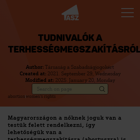
TUDNIVALÓK A
TERHESSÉGMEGSZAKÍTÁSRÓ
Author:
Társaság a Szabadságjogokért
Created at:
2021. September 29, Wednesday
Modified at:
2025. January 20, Monday
abortion
women's rights
Magyarországon a nőknek joguk van a
testük felett rendelkezni, így
lehetőségük van a
terhességmegszakításra (abortuszra) is.