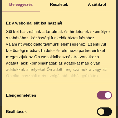
Beleegyezés
Részletek
A sütikről
Ebben a részben leírjuk, hogy milyen
teendőid vannak, ha szeretnéd
megszakítani a terhességet, és
Ez a weboldal sütiket használ
végigvezetünk a teljes folyamaton. Külön
Sütiket használunk a tartalmak és hirdetések személyre
kitérünk arra is, hogy miben más a
folyamat akkor, ha szexuális erőszak
szabásához, közösségi funkciók biztosításához,
áldozata vagy.
valamint weboldalforgalmunk elemzéséhez. Ezenkívül
közösségi média-, hirdető- és elemező partnereinkkel
megosztjuk az Ön weboldalhasználatra vonatkozó
adatait, akik kombinálhatják az adatokat más olyan
adatokkal, amelyeket Ön adott meg számukra vagy az
Hogyan tudok bejelentkezni a családvédelmi
szolgálathoz tanácsadásra?
Ön által használt más szolgáltatásokból gyűjtöttek.
NEXT
Hozzájárulás
Elengedhetetlen
kiválasztása
Beállítások