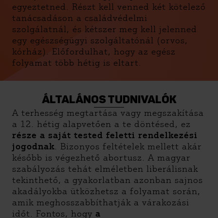
egyeztetned. Részt kell venned két kötelező
tanácsadáson a családvédelmi
szolgálatnál, és kétszer meg kell jelenned
egy egészségügyi szolgáltatónál (orvos,
kórház). Előfordulhat, hogy az egész
folyamat több hétig is eltart.
ÁLTALÁNOS TUDNIVALÓK
A terhesség megtartása vagy megszakítása
a 12. hétig alapvetően a te döntésed, ez
része a saját tested feletti rendelkezési
jogodnak
. Bizonyos feltételek mellett akár
később is végezhető abortusz. A magyar
szabályozás tehát elméletben liberálisnak
tekinthető, a gyakorlatban azonban sajnos
akadályokba ütközhetsz a folyamat során,
amik meghosszabbíthatják a várakozási
időt. Fontos, hogy
a