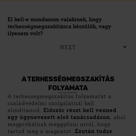
El kell-e mondanom valakinek, hogy
terhességmegszakításra készülök, vagy
ilyenem volt?
NEXT
A TERHESSÉGMEGSZAKÍTÁS
FOLYAMATA
A terhességmegszakítás folyamatát a
családvédelmi szolgálatnál kell
elindítanod.
Először részt kell venned
egy úgynevezett első tanácsadáson
, ahol
megpróbálnak meggyőzni arról, hogy
tartsd meg a magzatot.
Ezután tudsz