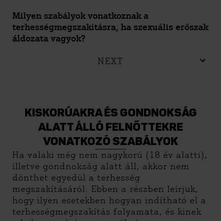
Milyen szabályok vonatkoznak a
terhességmegszakításra, ha szexuális erőszak
áldozata vagyok?
NEXT
KISKORÚAKRA ÉS GONDNOKSÁG
ALATT ÁLLÓ FELNŐTTEKRE
VONATKOZÓ SZABÁLYOK
Ha valaki még nem nagykorú (18 év alatti),
illetve gondnokság alatt áll, akkor nem
dönthet egyedül a terhesség
megszakításáról. Ebben a részben leírjuk,
hogy ilyen esetekben hogyan indítható el a
terhességmegszakítás folyamata, és kinek