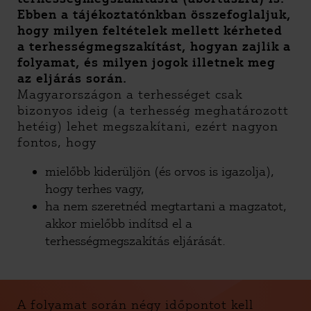
Ebben a tájékoztatónkban összefoglaljuk,
hogy milyen feltételek mellett kérheted
a terhességmegszakítást, hogyan zajlik a
folyamat, és milyen jogok illetnek meg
az eljárás során.
Magyarországon a terhességet csak
bizonyos ideig (a terhesség meghatározott
hetéig) lehet megszakítani, ezért nagyon
fontos, hogy
mielőbb kiderüljön (és orvos is igazolja),
hogy terhes vagy,
ha nem szeretnéd megtartani a magzatot,
akkor mielőbb indítsd el a
terhességmegszakítás eljárását.
A folyamat során négy időpontot kell