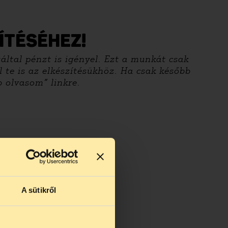
ÍTÉSÉHEZ!
által pénzt is igényel. Ezt a munkát csak
 te is az elkészítésükhöz. Ha csak később
 olvasom” linkre.
A sütikről