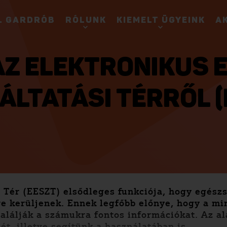
. GARDRÓB
RÓLUNK
KIEMELT ÜGYEINK
A
AZ ELEKTRONIKUS 
ÁLTATÁSI TÉRRŐL (
i Tér (EESZT) elsődleges funkciója, hogy egész
re kerüljenek. Ennek legfőbb előnye, hogy a mi
alálják a számukra fontos információkat. Az a
, illetve segítünk a használatában is.