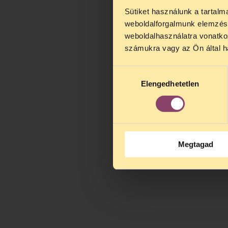
Sütiket használunk a tartal
TELEFO
weboldalforgalmunk elemzésé
Kedves érdek
weboldalhasználatra vonatko
augusztus 2
számukra vagy az Ön által ha
kedden, 13 é
alatt is elér
Hozzájárulás
Elengedhetetlen
kiválasztása
Megtagad