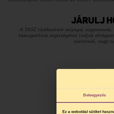
JÁRULJ H
A TASZ tájékoztató anyagai ingyenesek, d
támogatóink segítségével tudjuk elvégezn
szeretnél, vagy 
Beleegyezés
Ez a weboldal sütiket haszn