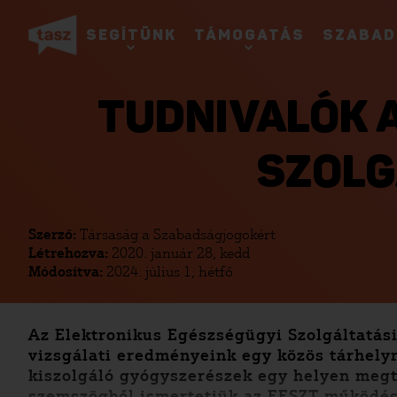
SEGÍTÜNK
TÁMOGATÁS
SZABAD
TUDNIVALÓK 
SZOLG
Szerző:
Társaság a Szabadságjogokért
Létrehozva:
2020. január 28, kedd
Módosítva:
2024. július 1, hétfő
Az Elektronikus Egészségügyi Szolgáltatás
vizsgálati eredményeink egy közös tárhely
kiszolgáló gyógyszerészek egy helyen megt
szemszögből ismertetjük az EESZT működését