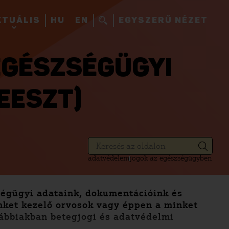
KTUÁLIS
HU
EN
EGYSZERŰ NÉZET
EGÉSZSÉGÜGYI
EESZT)
adatvédelem
jogok az egészségügyben
ségügyi adataink, dokumentációink és
nket kezelő orvosok vagy éppen a minket
lábbiakban betegjogi és adatvédelmi