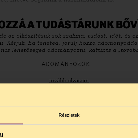
OZZÁ A TUDÁSTÁRUNK BŐV
e az elkészítésük sok szakmai tudást, időt, és ez
i. Kérjük, ha teheted, járulj hozzá adományoddal
nincs lehetőséged adományozni, kattints a „tovább
ADOMÁNYOZOK
tovább olvasom
Részletek
ál