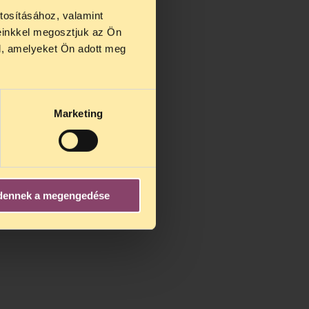
tosításához, valamint
einkkel megosztjuk az Ön
us 27 és
l, amelyeket Ön adott meg
us 25-én
n ezidő
Marketing
dennek a megengedése