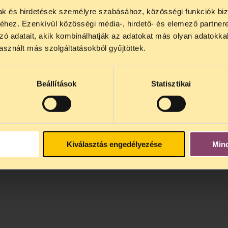
mak és hirdetések személyre szabásához, közösségi funkciók biz
NOS JOGSEGÉLY SZÜNET!
hez. Ezenkívül közösségi média-, hirdető- és elemező partner
lődő, Tájékoztatjuk, hogy
telefonos jogsegélyünk júli
zó adatait, akik kombinálhatják az adatokat más olyan adatokka
4 között szünetel
. Az első telefonos jogsegély
auguszt
sznált más szolgáltatásokból gyűjtöttek.
s 15 óra között lesz
. A
jogsegely@tasz.hu
email címe
 minket.
Beállítások
Statisztikai
Kiválasztás engedélyezése
Min