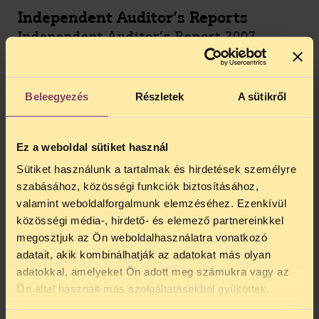
Independent Auditor’s Reports
Independent Auditor’s Report 2007
Independent Auditor’s Report 2008
Independent Auditor’s Report 2009
Beleegyezés
Részletek
A sütikről
Independent Auditor’s Report 2012
Independent Auditor’s Report 2015
Ez a weboldal sütiket használ
Sütiket használunk a tartalmak és hirdetések személyre
Independent Auditor’s Report 2016
szabásához, közösségi funkciók biztosításához,
Independent Auditor’s Report 2017
valamint weboldalforgalmunk elemzéséhez. Ezenkívül
közösségi média-, hirdető- és elemező partnereinkkel
Independent Auditor’s Report 2018
megosztjuk az Ön weboldalhasználatra vonatkozó
I
ndependent Auditor’s Report 2019
adatait, akik kombinálhatják az adatokat más olyan
adatokkal, amelyeket Ön adott meg számukra vagy az
I
ndependent Auditor’s Report 2020
Ön által használt más szolgáltatásokból gyűjtöttek.
I
ndependent Auditor’s Report 202
1