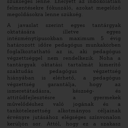
szükséges lenne. Ehelyett az indokolatlan
felmentésekre fókuszáló, azokat megelőző
megoldásokra lenne szükség.
A javaslat szerint egyes tantárgyak
oktatására illetve egyes
intézménytípusokban maximum 5 évig
határozott időre pedagógus munkakörben
foglalkoztatható az is, aki pedagógus
végzettséggel nem rendelkezik. Noha a
tantárgyak oktatási tartalmát kimerítő
szaktudás pedagógus végzettség
hiányában is elérhető, a pedagógus
végzettség garantálja, hogy az
ismeretátadásra, készség- és
attitűdfejlesztésre a gyermekek
művelődéshez való jogának és a
tankötelezettség alkotmányos céljainak
érvényre jutásához elégséges színvonalon
kerüljön sor. Attól, hogy ez a szakasz