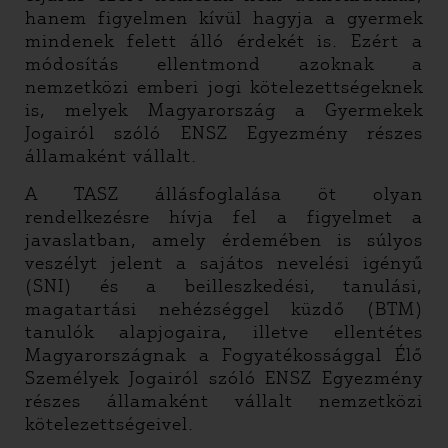
hanem figyelmen kívül hagyja a gyermek
mindenek felett álló érdekét is. Ezért a
módosítás ellentmond azoknak a
nemzetközi emberi jogi kötelezettségeknek
is, melyek Magyarország a Gyermekek
Jogairól szóló ENSZ Egyezmény részes
államaként vállalt.
A TASZ állásfoglalása öt olyan
rendelkezésre hívja fel a figyelmet a
javaslatban, amely érdemében is súlyos
veszélyt jelent a sajátos nevelési igényű
(SNI) és a beilleszkedési, tanulási,
magatartási nehézséggel küzdő (BTM)
tanulók alapjogaira, illetve ellentétes
Magyarországnak a Fogyatékossággal Élő
Személyek Jogairól szóló ENSZ Egyezmény
részes államaként vállalt nemzetközi
kötelezettségeivel.