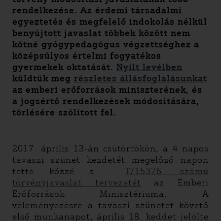
rendelkezése. Az érdemi társadalmi
egyeztetés és megfelelő indokolás nélkül
benyújtott javaslat többek között nem
kötné gyógypedagógus végzettséghez a
középsúlyos értelmi fogyatékos
gyermekek oktatását.
Nyílt levélben
küldtük meg
részletes állásfoglalásunkat
az emberi erőforrások miniszterének, és
a jogsértő rendelkezések módosítására,
törlésére szólított fel.
2017. április 13-án csütörtökön, a 4 napos
tavaszi szünet kezdetét megelőző napon
tette közzé a
T/15376. számú
törvényjavaslat tervezetét
az Emberi
Erőforrások Minisztériuma. A
véleményezésre a tavaszi szünetet követő
első munkanapot, április 18. keddet jelölte