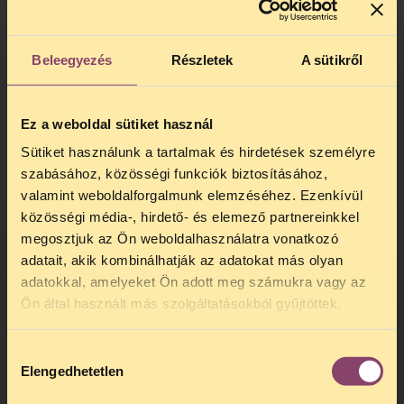
gyermekekkel végzett pedagógiai,
fejlesztési munka sikerének. A
gyógypedagógiai szakértelem hiánya a
Beleegyezés
Részletek
A sütikről
szakoktatókat is rendkívül kényelmetlen és
tehetetlen helyzetbe hozhatja, hiszen a
készségfejlesztés, ismeretátadás többségi
Ez a weboldal sütiket használ
tanulóknál működő módszerei ebben az
esetben eredménytelenek lehetnek.
Sütiket használunk a tartalmak és hirdetések személyre
Ugyanakkor a gyógypedagógiai
szabásához, közösségi funkciók biztosításához,
szakértelem hiánya bizonyos esetekben
valamint weboldalforgalmunk elemzéséhez. Ezenkívül
nem csak az oktatás-nevelés minőségére,
közösségi média-, hirdető- és elemező partnereinkkel
hanem a gyermekek testi épségre nézve is
megosztjuk az Ön weboldalhasználatra vonatkozó
veszélyt jelenthet, például a testnevelés
adatait, akik kombinálhatják az adatokat más olyan
órák keretében.
adatokkal, amelyeket Ön adott meg számukra vagy az
TELEFONOS JOGSEGÉLY
Ön által használt más szolgáltatásokból gyűjtöttek.
A javaslat arra is felhatalmazza a
SZÜNET!
miniszter, hogy meghatározza: az egyéni
előrehaladású nevelés-oktatásban
Hozzájárulás
Kedves érdeklődő, Tájékoztatjuk,
résztvevő tanulóknak az előírt tanulmányi
Elengedhetetlen
kiválasztása
hogy
telefonos jogsegélyünk július 27 és
követelményeket mely évfolyam végéig
augusztus 24 között szünetel
. Az első