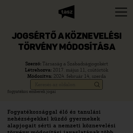
JOGSÉRTŐ A KÖZNEVELÉSI
TÖRVÉNY MÓDOSÍTÁSA
Szerző:
Társaság a Szabadságjogokért
Létrehozva:
2017. május 11, csütörtök
Módosítva:
2024. február 14, szerda
fogyatékos emberek jogai
Fogyatékossággal élő és tanulási
nehézségekkel küzdő gyermekek
alapjogait sérti a nemzeti köznevelési
törvény módosítási javaslatának több