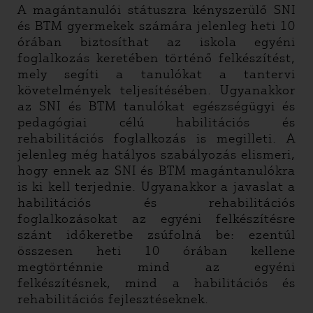
A magántanulói státuszra kényszerülő SNI
és BTM gyermekek számára jelenleg heti 10
órában biztosíthat az iskola egyéni
foglalkozás keretében történő felkészítést,
mely segíti a tanulókat a tantervi
követelmények teljesítésében. Ugyanakkor
az SNI és BTM tanulókat egészségügyi és
pedagógiai célú habilitációs és
rehabilitációs foglalkozás is megilleti. A
jelenleg még hatályos szabályozás elismeri,
hogy ennek az SNI és BTM magántanulókra
is ki kell terjednie. Ugyanakkor a javaslat a
habilitációs és rehabilitációs
foglalkozásokat az egyéni felkészítésre
szánt időkeretbe zsúfolná be: ezentúl
összesen heti 10 órában kellene
megtörténnie mind az egyéni
felkészítésnek, mind a habilitációs és
rehabilitációs fejlesztéseknek.