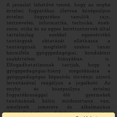
A javaslat lehetővé tenné, hogy az enyhe
értelmi fogyatékos illetvea középsúlyos
értelmi fogyatékos tanulók rajz,
testnevelés, informatika, technika, ének-
zene, etika és az egyes kerettantervek által
tartalmilag ezekkel egyenértékű
tantárgyak oktatását elláthassa a
tantárgynak megfelelő szakos tanár
bármiféle gyógypedagógiai, konduktori
szakértelem hiányában is.
Elfogadhatatlannak tartjuk, hogy a
gyógypedagógus-hiány megoldására a
gyógypedagógus képesítés törvényi szintű
lerontásával reagáljon a jogalkotó. Az
enyhe és középsúlyos értelmi
fogyatékossággal élő gyermekek
tanításának külön módszertana van,
amelynek ismerete és alkalmazása
elengedhetetlen feltétele az ezen