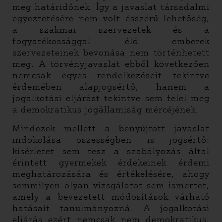
meg határidőnek. Így a javaslat társadalmi
egyeztetésére nem volt ésszerű lehetőség,
a szakmai szervezetek és a
fogyatékossággal élő emberek
szervezeteinek bevonása nem történhetett
meg. A törvényjavaslat ebből következően
nemcsak egyes rendelkezéseit tekintve
érdemében alapjogsértő, hanem a
jogalkotási eljárást tekintve sem felel meg
a demokratikus jogállamiság mércéjének.
Mindezek mellett a benyújtott javaslat
indokolása öszességben is jogsértő:
kísérletet sem tesz a szabályozás által
érintett gyermekek érdekeinek érdemi
meghatározására és értékelésére, ahogy
semmilyen olyan vizsgálatot sem ismertet,
amely a bevezetett módosítások várható
hatásait tanulmányozná. A jogalkotási
eljárás ezért nemcsak nem demokratikus,