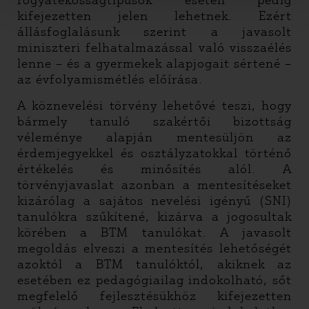
fogyatékosságtípusok esetén pedig
kifejezetten jelen lehetnek. Ezért
állásfoglalásunk szerint a javasolt
miniszteri felhatalmazással való visszaélés
lenne – és a gyermekek alapjogait sértené –
az évfolyamismétlés előírása.
A köznevelési törvény lehetővé teszi, hogy
bármely tanuló szakértői bizottság
véleménye alapján mentesüljön az
érdemjegyekkel és osztályzatokkal történő
értékelés és minősítés alól. A
törvényjavaslat azonban a mentesítéseket
kizárólag a sajátos nevelési igényű (SNI)
tanulókra szűkítené, kizárva a jogosultak
körében a BTM tanulókat. A javasolt
megoldás elveszi a mentesítés lehetőségét
azoktól a BTM tanulóktól, akiknek az
esetében ez pedagógiailag indokolható, sőt
megfelelő fejlesztésükhöz kifejezetten