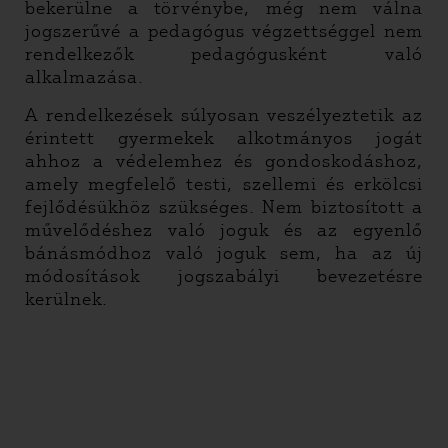
bekerülne a törvénybe, még nem válna
jogszerűvé a pedagógus végzettséggel nem
rendelkezők pedagógusként való
alkalmazása.
A rendelkezések súlyosan veszélyeztetik az
érintett gyermekek alkotmányos jogát
ahhoz a védelemhez és gondoskodáshoz,
amely megfelelő testi, szellemi és erkölcsi
fejlődésükhöz szükséges. Nem biztosított a
művelődéshez való joguk és az egyenlő
bánásmódhoz való joguk sem, ha az új
módosítások jogszabályi bevezetésre
kerülnek.