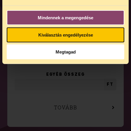
02
VÁLASZD KI AZ ADOMÁNY ÖSSZEGÉT
Mindennek a megengedése
500
Ft
Kiválasztás engedélyezése
2 500
Ft
5 000
Ft
Megtagad
10 000
Ft
20 000
Ft
EGYÉB ÖSSZEG
FT
TOVÁBB