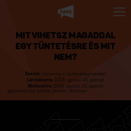
MIT VIHETSZ MAGADDAL
EGY TÜNTETÉSRE ÉS MIT
NEM?
Szerző:
Társaság a Szabadságjogokért
Létrehozva:
2026. április 10, péntek
Módosítva:
2026. április 10, péntek
gyülekezési jog
tüntetés
tüntetés, tiltakozás
FRISSÍTÉS
ALATT
A TUDÁSTÁR ANYAGAI A