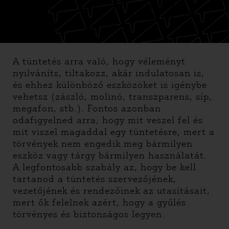
TILTAKOZZ.TASZ.HU OLDALRÓL
FRISSÜLNEK, ÍGY EGY RÉSZÜK MÉG
HIÁNYOS.
A tüntetés arra való, hogy véleményt
nyilváníts, tiltakozz, akár indulatosan is,
és ehhez különböző eszközöket is igénybe
vehetsz (zászló, molinó, transzparens, síp,
megafon, stb.). Fontos azonban
odafigyelned arra, hogy mit veszel fel és
mit viszel magaddal egy tüntetésre, mert a
törvények nem engedik meg bármilyen
eszköz vagy tárgy bármilyen használatát.
A legfontosabb szabály az, hogy be kell
tartanod a tüntetés szervezőjének,
vezetőjének és rendezőinek az utasításait,
mert ők felelnek azért, hogy a gyűlés
törvényes és biztonságos legyen.