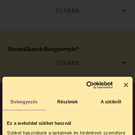
TOVÁBB
Használhatok füstgyertyát?
TOVÁBB
Beleegyezés
Részletek
A sütikről
HASZNOS VOLT SZÁMODRA
TÁJÉKOZTATÓNK? SEGÍTS
EGYSZERI ADOMÁNNYAL
,
Ez a weboldal sütiket használ
HOGY MÉG TÖBBET
Sütiket használunk a tartalmak és hirdetések személyre