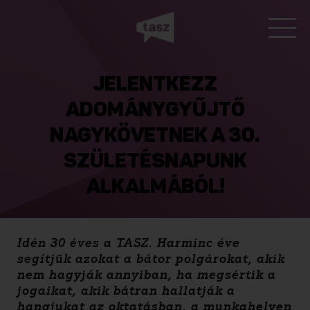
JELENTKEZZ
ADOMÁNYGYŰJTŐ
NAGYKÖVETNEK A 30.
SZÜLETÉSNAPUNK
ALKALMÁBÓL!
Idén 30 éves a TASZ. Harminc éve
segítjük azokat a bátor polgárokat, akik
nem hagyják annyiban, ha megsértik a
jogaikat, akik bátran hallatják a
hangjukat az oktatásban, a munkahelyen