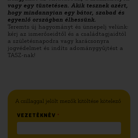
vagy egy tüntetésen. Akik tesznek azért,
hogy mindannyian egy bátor, szabad és
egyenlő országban élhessünk.
Teremts új hagyományt és ünnepelj velünk:
kérj az ismerőseidtől és a családtagjaidtól
a születésnapodra vagy karácsonyra
jogvédelmet és indíts adománygyűjtést a
TASZ-nak!
A csillaggal jelölt mezők kitöltése kötelező
VEZETÉKNÉV
*