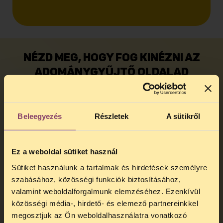
NÉZD MEG, HOGY FOG KINÉZNI AZ
ADOMÁNYGYŰJTŐ OLDALAD
Ha megfelelően kitöltöd a fenti űrlapot,
akkor mi készítünk az adatok alapján egy
oldalt neked, ami így fog kinézni (asztali
Beleegyezés
Részletek
A sütikről
gépen):
Ha szeretnéd, saját URL-t is kitalálhatsz,
amit beállítunk az oldaladnak (pl.:
Ez a weboldal sütiket használ
tasz.hu/engyujtesem) Írd be az űrlapon a
Sütiket használunk a tartalmak és hirdetések személyre
nagy szövegdobozba, hogy milyen URL-t
szabásához, közösségi funkciók biztosításához,
szeretnél.
valamint weboldalforgalmunk elemzéséhez. Ezenkívül
Az adománydoboz, ahol az adományozó
közösségi média-, hirdető- és elemező partnereinkkel
kiválaszthatja az összeget szintén
megosztjuk az Ön weboldalhasználatra vonatkozó