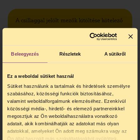
A csillaggal jelölt mezők kitöltése kötelező
A kiválasztáshoz kattints a jelölt
fotójára
Beleegyezés
Részletek
A sütikről
Ez a weboldal sütiket használ
Sütiket használunk a tartalmak és hirdetések személyre
szabásához, közösségi funkciók biztosításához,
valamint weboldalforgalmunk elemzéséhez. Ezenkívül
közösségi média-, hirdető- és elemező partnereinkkel
megosztjuk az Ön weboldalhasználatra vonatkozó
adatait, akik kombinálhatják az adatokat más olyan
adatokkal, amelyeket Ön adott meg számukra vagy az
TELEFONOS JOGSEGÉLY
Ön által használt más szolgáltatásokból gyűjtöttek.