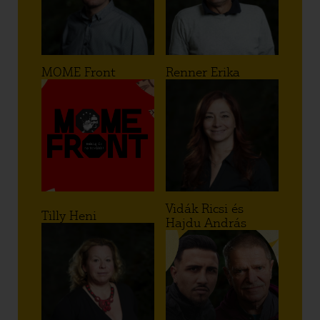
MOME Front
Renner Erika
Vidák Ricsi és
Tilly Heni
Hajdu András