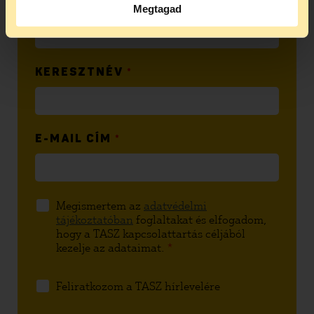
VEZETÉKNÉV
*
Megtagad
KERESZTNÉV
*
E-MAIL CÍM
*
Megismertem az
adatvédelmi
tájékoztatóban
foglaltakat és elfogadom,
hogy a TASZ kapcsolattartás céljából
kezelje az adataimat.
*
Feliratkozom a TASZ hírlevelére