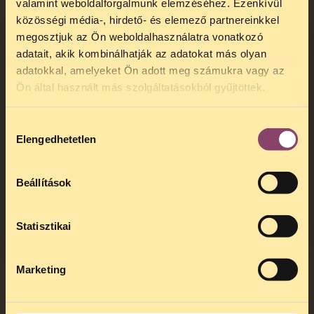
valamint weboldalforgalmunk elemzéséhez. Ezenkívül
közösségi média-, hirdető- és elemező partnereinkkel
megosztjuk az Ön weboldalhasználatra vonatkozó
adatait, akik kombinálhatják az adatokat más olyan
adatokkal, amelyeket Ön adott meg számukra vagy az
TELEFONOS JOGSEGÉLY
Ön által használt más szolgáltatásokból gyűjtöttek.
SZÜNET!
Hozzájárulás
Kedves érdeklődő, Tájékoztatjuk,
Elengedhetetlen
kiválasztása
hogy
telefonos jogsegélyünk július 27 és
augusztus 24 között szünetel
. Az első
0%
telefonos jogsegély
augusztus 25-én
Beállítások
kedden, 13 és 15 óra között lesz
.
A
jogsegely@tasz.hu
email címen ezidő
LÁSZLÓ PANNA
alatt is elér minket.
Statisztikai
Marketing