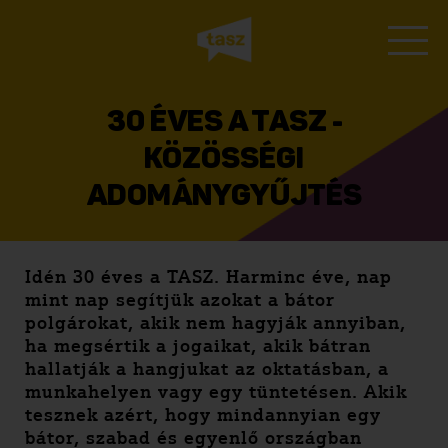
30 ÉVES A TASZ -
KÖZÖSSÉGI
ADOMÁNYGYŰJTÉS
Idén 30 éves a TASZ. Harminc éve, nap
mint nap segítjük azokat a bátor
polgárokat, akik nem hagyják annyiban,
ha megsértik a jogaikat, akik bátran
hallatják a hangjukat az oktatásban, a
munkahelyen vagy egy tüntetésen. Akik
tesznek azért, hogy mindannyian egy
bátor, szabad és egyenlő országban