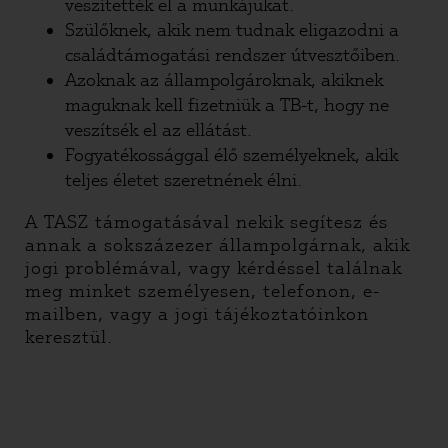
veszítették el a munkájukat.
Szülőknek, akik nem tudnak eligazodni a
családtámogatási rendszer útvesztőiben.
Azoknak az állampolgároknak, akiknek
maguknak kell fizetniük a TB-t, hogy ne
veszítsék el az ellátást.
Fogyatékossággal élő személyeknek, akik
teljes életet szeretnének élni.
A TASZ támogatásával nekik segítesz és
annak a sokszázezer állampolgárnak, akik
jogi problémával, vagy kérdéssel találnak
meg minket személyesen, telefonon, e-
mailben, vagy a jogi tájékoztatóinkon
keresztül.