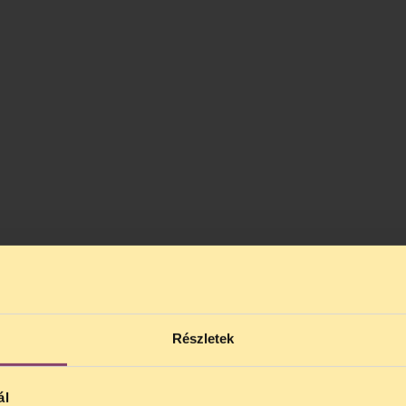
tintva elolvashatod a munkahelyi tapasztalataikr
Részletek
ál