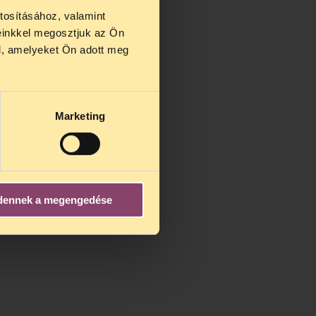
tosításához, valamint
einkkel megosztjuk az Ön
us 27 és
l, amelyeket Ön adott meg
us 25-én
n ezidő
Marketing
dennek a megengedése