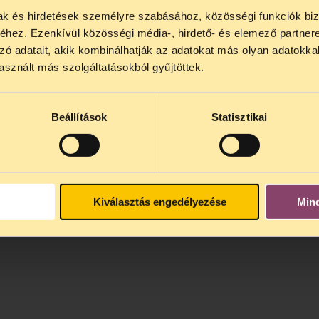
mak és hirdetések személyre szabásához, közösségi funkciók biz
NOS JOGSEGÉLY SZÜNET!
hez. Ezenkívül közösségi média-, hirdető- és elemező partner
lődő, Tájékoztatjuk, hogy
telefonos jogsegélyünk júli
zó adatait, akik kombinálhatják az adatokat más olyan adatokka
4 között szünetel
. Az első telefonos jogsegély
auguszt
sznált más szolgáltatásokból gyűjtöttek.
s 15 óra között lesz
. A
jogsegely@tasz.hu
email címe
 minket.
Beállítások
Statisztikai
Kiválasztás engedélyezése
Min