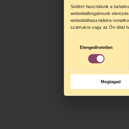
Sütiket használunk a tartal
TELEFO
weboldalforgalmunk elemzésé
Kedves érdek
weboldalhasználatra vonatko
augusztus 2
számukra vagy az Ön által ha
kedden, 13 é
alatt is elér
Hozzájárulás
Elengedhetetlen
kiválasztása
Megtagad