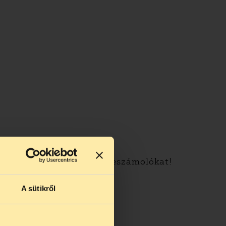
ól, tevékenységükről írt beszámolókat!
A sütikről