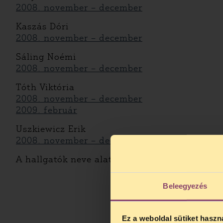
2008. november – december
Kaszás Dóri
2008. november – december
Sáling Noémi
2008. november – december
Tóth Viktória
2008. november – december
2009. február
Uszkiewicz Erik
2008. november – december
A hallgatók neve alatt található linkekre kat
Beleegyezés
Ez a weboldal sütiket haszn