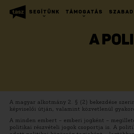
SEGÍTÜNK
TÁMOGATÁS
SZABAD
A POL
A magyar alkotmány 2. § (2) bekezdése szeri
képviselői útján, valamint közvetlenül gyakoro
A minden embert – emberi jogként – megillető
politikai részvételi jogok csoportja is. A pol