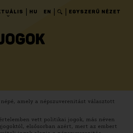
KTUÁLIS
HU
EN
EGYSZERŰ NÉZET
 JOGOK
népé, amely a népszuverenitást választott
értelemben vett politikai jogok, más néven
ságjogoktól, elsősorban azért, mert az embert