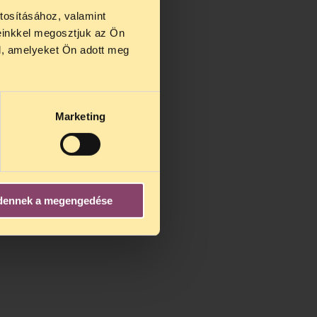
tosításához, valamint
einkkel megosztjuk az Ön
us 27 és
l, amelyeket Ön adott meg
us 25-én
n ezidő
Marketing
dennek a megengedése