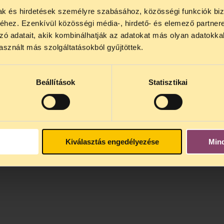
mak és hirdetések személyre szabásához, közösségi funkciók biz
NOS JOGSEGÉLY SZÜNET!
hez. Ezenkívül közösségi média-, hirdető- és elemező partner
lődő, Tájékoztatjuk, hogy
telefonos jogsegélyünk júli
zó adatait, akik kombinálhatják az adatokat más olyan adatokka
4 között szünetel
. Az első telefonos jogsegély
auguszt
sznált más szolgáltatásokból gyűjtöttek.
s 15 óra között lesz
. A
jogsegely@tasz.hu
email címe
 minket.
Beállítások
Statisztikai
Kiválasztás engedélyezése
Min