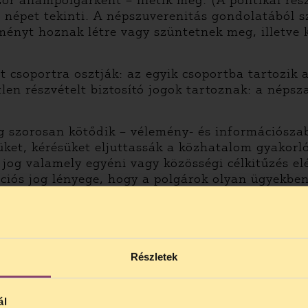
ör állampolgárként – illetik meg. (A politikai rés
népet tekinti. A népszuverenitás gondolatából s
ényt hoznak létre vagy szüntetnek meg, illetve 
t csoportra osztják: az egyik csoportba tartozik 
tlen részvételt biztosító jogok tartoznak: a nép
 jog szorosan kötődik – vélemény- és információsz
t, kérésüket eljuttassák a közhatalom gyakorlói
jog valamely egyéni vagy közösségi célkitűzés el
íciós jog lényege, hogy a polgárok olyan ügyekbe
avaslattal, panasszal fordulhatnak a hatóságokho
al kötelező foglalkozniuk és válaszadási kötelez
Részletek
ál