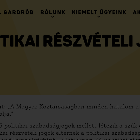
. GARDRÓB
RÓLUNK
KIEMELT ÜGYEINK
A
ITIKAI RÉSZVÉTELI
nt: „A Magyar Köztársaságban minden hatalom a 
lja.”
 politikai szabadságjogok mellett létezik a szűk 
itikai részvételi jogok eltérnek a politikai szabad