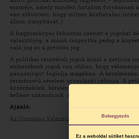
adott politikai közösség tagjaként – legtöbbsz
eszméje, amely minden hatalom forrásának a 
van eldönteni, hogy milyen közhatalmi intézm
állam irányítását.)
A hagyományos felosztás szerint e jogokat ké
választójog, a másik csoportba pedig a közve
való jog és a petíciós jog.
A politikai részvételi jogok közül a petíciós
embereknek joguk van ahhoz, hogy véleményüke
panaszjogot foglalja magában. A kérelmezési 
természetű sérelem orvoslását célozza. A pet
közérdekűek, kérelemmel, előterjesztéssel, j
kellene számolniuk. A hatóságoknak a petícióv
Ajánló:
Beleegyezés
Az Országos Választási Iroda honlapja
Ez a weboldal sütiket haszn