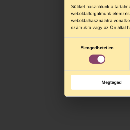
Sütiket használunk a tartal
TELEFO
weboldalforgalmunk elemzésé
Kedves érdek
weboldalhasználatra vonatko
augusztus 2
számukra vagy az Ön által ha
kedden, 13 é
alatt is elér
Hozzájárulás
Elengedhetetlen
kiválasztása
Megtagad