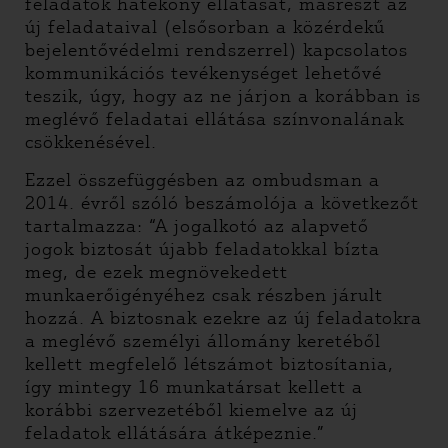
feladatok hatékony ellátását, másrészt az
új feladataival (elsősorban a közérdekű
bejelentővédelmi rendszerrel) kapcsolatos
kommunikációs tevékenységet lehetővé
teszik, úgy, hogy az ne járjon a korábban is
meglévő feladatai ellátása színvonalának
csökkenésével.
Ezzel összefüggésben az ombudsman a
2014. évről szóló beszámolója a következőt
tartalmazza: “A jogalkotó az alapvető
jogok biztosát újabb feladatokkal bízta
meg, de ezek megnövekedett
munkaerőigényéhez csak részben járult
hozzá. A biztosnak ezekre az új feladatokra
a meglévő személyi állomány keretéből
kellett megfelelő létszámot biztosítania,
így mintegy 16 munkatársat kellett a
korábbi szervezetéből kiemelve az új
feladatok ellátására átképeznie.”