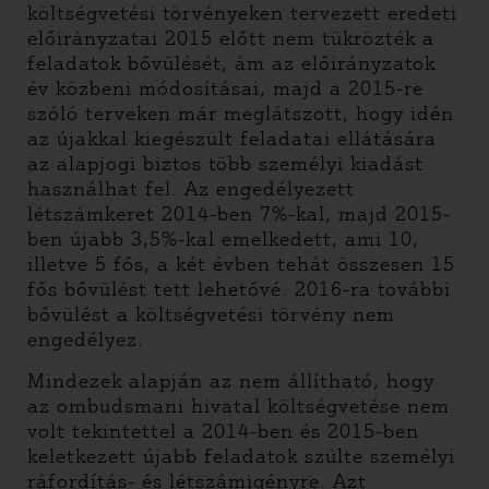
költségvetési törvényeken tervezett eredeti
előirányzatai 2015 előtt nem tükrözték a
feladatok bővülését, ám az előirányzatok
év közbeni módosításai, majd a 2015-re
szóló terveken már meglátszott, hogy idén
az újakkal kiegészült feladatai ellátására
az alapjogi biztos több személyi kiadást
használhat fel. Az engedélyezett
létszámkeret 2014-ben 7%-kal, majd 2015-
ben újabb 3,5%-kal emelkedett, ami 10,
illetve 5 fős, a két évben tehát összesen 15
fős bővülést tett lehetővé. 2016-ra további
bővülést a költségvetési törvény nem
engedélyez.
Mindezek alapján az nem állítható, hogy
az ombudsmani hivatal költségvetése nem
volt tekintettel a 2014-ben és 2015-ben
keletkezett újabb feladatok szülte személyi
ráfordítás- és létszámigényre. Azt