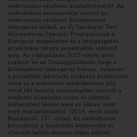
elektronikus rendszer üzemeltetéséről. Az
ombudsman beszámolója szerint az
elektronikus rendszer költségvetési
támogatás nélkül, az Új Széchenyi Terv
Államreform Operatív Programjának a
Korrupció megelőzése és a közigazgatás
áttekintése tárgyú projektjéből valósult
meg. Az ombudsman 2015 elején arról
számolt be az Országgyűlésnek, hogy a
költségvetési támogatás hiánya, valamint
a projektből lehívható eszközök korlátozott
volta és a műveletre rendelkezésre álló
rövid idő komoly nehézségeket okozott a
rendszer elindítása során és jelentős
erőfeszítést kívánt meg az abban részt
vevő munkatársaktól. (2014. évről szóló
Beszámoló, 137. oldal) Az ombudsman
kivonatolja a közérdekű bejelentést és
eltávolít belőle minden olyan adatot,