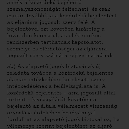
amely a közérdekű bejelentő
személyazonosságát felfedheti, és csak
ezután továbbítja a közérdekű bejelentést
az eljárásra jogosult szerv felé. A
bejelentővel ezt követően kizárólag a
hivatalon keresztül, az elektronikus
rendszerben tarthatnak kapcsolatot,
személye és elérhetőségei az eljárásra
jogosult szerv számára rejtve maradnak.
ab) Az alapvető jogok biztosának új
feladata továbbá a közérdekű bejelentés
alapján intézkedésre kötelezett szerv
intézkedésének a felülvizsgálata is. A
közérdekű bejelentés – arra jogosult által
történt – kivizsgálását követően a
bejelentő az általa vélelmezett visszásság
orvoslása érdekében beadvánnyal
fordulhat az alapvető jogok biztosához, ha
véleménye szerint bejelentését az eljáró