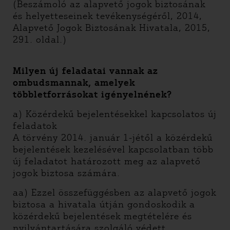
(Beszámoló az alapvető jogok biztosának
és helyetteseinek tevékenységéről, 2014,
Alapvető Jogok Biztosának Hivatala, 2015,
291. oldal.)
Milyen új feladatai vannak az
ombudsmannak, amelyek
többletforrásokat igényelnének?
a) Közérdekű bejelentésekkel kapcsolatos új
feladatok
A törvény 2014. január 1-jétől a közérdekű
bejelentések kezelésével kapcsolatban több
új feladatot határozott meg az alapvető
jogok biztosa számára.
aa) Ezzel összefüggésben az alapvető jogok
biztosa a hivatala útján gondoskodik a
közérdekű bejelentések megtételére és
nyilvántartására szolgáló védett