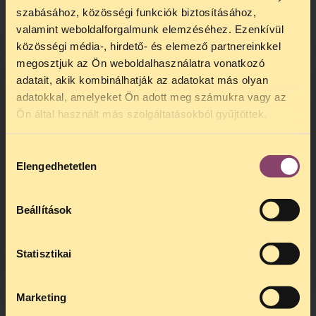
szabásához, közösségi funkciók biztosításához,
valamint weboldalforgalmunk elemzéséhez. Ezenkívül
közösségi média-, hirdető- és elemező partnereinkkel
megosztjuk az Ön weboldalhasználatra vonatkozó
adatait, akik kombinálhatják az adatokat más olyan
adatokkal, amelyeket Ön adott meg számukra vagy az
TELEFONOS JOGSEGÉLY
Ön által használt más szolgáltatásokból gyűjtöttek.
SZÜNET!
Hozzájárulás
Kedves érdeklődő, Tájékoztatjuk,
Elengedhetetlen
kiválasztása
hogy
telefonos jogsegélyünk július 27 és
augusztus 24 között szünetel
. Az első
telefonos jogsegély
augusztus 25-én
Beállítások
kedden, 13 és 15 óra között lesz
.
A
jogsegely@tasz.hu
email címen ezidő
alatt is elér minket.
Statisztikai
Marketing