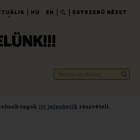
KTUÁLIS
HU
EN
EGYSZERŰ NÉZET
ELÜNK!!!
acebook-tagok
itt jelezhetik
részvételi