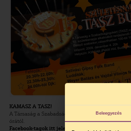
KAMASZ A TASZ!
Beleegyezés
A Társaság a Szabadságjogokért (TASZ) idén ünnepl
órától.
Facebook-tagok itt jelezhetik részvételi szándék