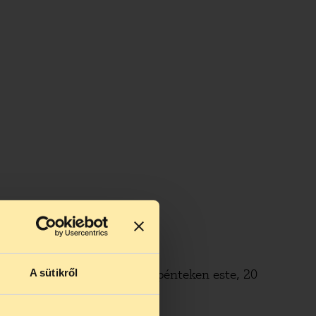
A sütikről
 hajón 2009. december 4-én pénteken este, 20
2372805&ref=ts