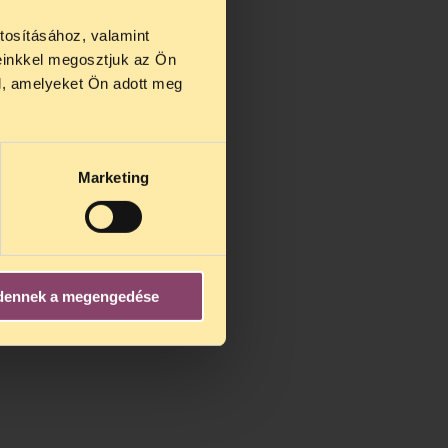
tosításához, valamint
einkkel megosztjuk az Ön
us 27 és
l, amelyeket Ön adott meg
us 25-én
n ezidő
Marketing
dennek a megengedése