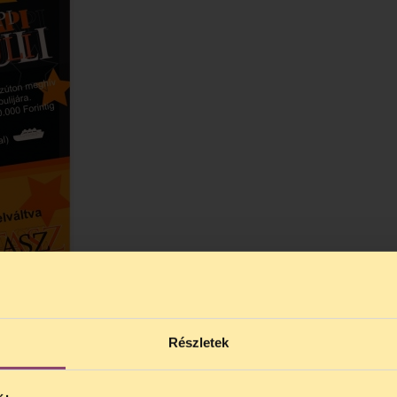
Részletek
i 15. születésnapját. Bárki velünk ünnepelhet az A38
ukat:
http://www.facebook.com/event.php?eid=19711