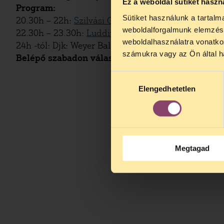
Ez a weboldal sütiket haszn
Program:
Sütiket használunk a tartal
20.30h – 22h:
Szilvási Gipsy Folk Band
TELEFO
weboldalforgalmunk elemzésé
22.30h – 23.30h:
Ludditák
Kedves érdek
weboldalhasználatra vonatko
24h -tól: Djk: Weyer Balázs és Vajdai Vilmos
augusztus 2
számukra vagy az Ön által ha
Belépő szabadon választhatóan
100-10.000 Ft-ig
kedden, 13 é
alatt is elér
Hozzájárulás
Elengedhetetlen
kiválasztása
Megtagad