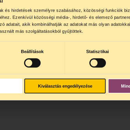
ál
mak és hirdetések személyre szabásához, közösségi funkciók biz
NOS JOGSEGÉLY SZÜNET!
hez. Ezenkívül közösségi média-, hirdető- és elemező partner
lődő, Tájékoztatjuk, hogy
telefonos jogsegélyünk júli
zó adatait, akik kombinálhatják az adatokat más olyan adatokka
4 között szünetel
. Az első telefonos jogsegély
auguszt
sznált más szolgáltatásokból gyűjtöttek.
s 15 óra között lesz
. A
jogsegely@tasz.hu
email címe
 minket.
Beállítások
Statisztikai
Kiválasztás engedélyezése
Min