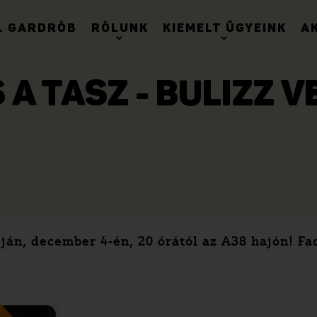
. GARDRÓB
RÓLUNK
KIEMELT ÜGYEINK
A
 A TASZ - BULIZZ V
liján, december 4-én, 20 órától az A38 hajón! F