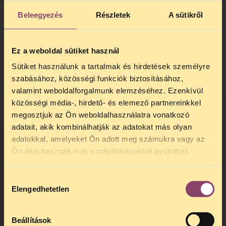
Beleegyezés
Részletek
A sütikről
Ez a weboldal sütiket használ
Sütiket használunk a tartalmak és hirdetések személyre
szabásához, közösségi funkciók biztosításához,
valamint weboldalforgalmunk elemzéséhez. Ezenkívül
közösségi média-, hirdető- és elemező partnereinkkel
A "cc" gombra kattintva tudod
megosztjuk az Ön weboldalhasználatra vonatkozó
bekapcsolni a magyar feliratot
adatait, akik kombinálhatják az adatokat más olyan
adatokkal, amelyeket Ön adott meg számukra vagy az
TELEFONOS JOGSEGÉLY
Ön által használt más szolgáltatásokból gyűjtöttek.
SZÜNET!
Hozzájárulás
Kedves érdeklődő, Tájékoztatjuk,
Elengedhetetlen
kiválasztása
hogy
telefonos jogsegélyünk július 27 és
augusztus 24 között szünetel
. Az első
telefonos jogsegély
augusztus 25-én
Beállítások