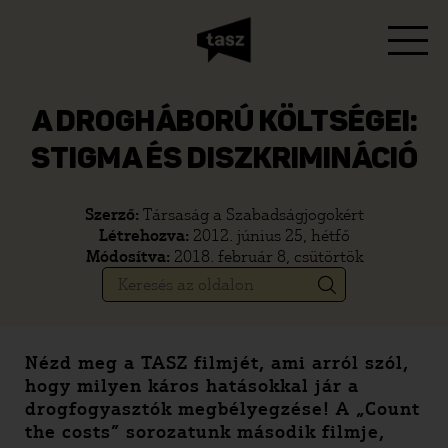
A DROGHÁBORÚ KÖLTSÉGEI:
STIGMA ÉS DISZKRIMINÁCIÓ
Szerző:
Társaság a Szabadságjogokért
Létrehozva:
2012. június 25, hétfő
Módosítva:
2018. február 8, csütörtök
Nézd meg a TASZ filmjét, ami arról szól,
hogy milyen káros hatásokkal jár a
drogfogyasztók megbélyegzése! A „Count
the costs” sorozatunk második filmje,