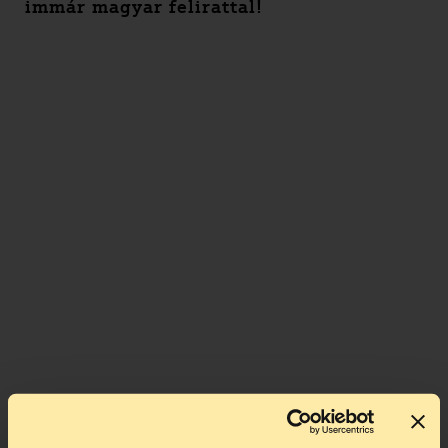
immár magyar felirattal!