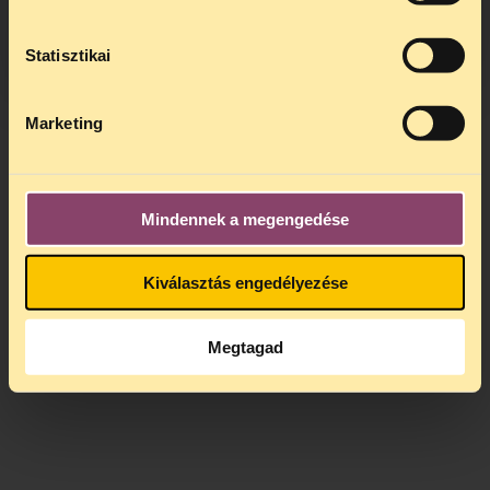
kedden, 13 és 15 óra között lesz
.
A
jogsegely@tasz.hu
email címen ezidő
alatt is elér minket.
Statisztikai
Marketing
Mindennek a megengedése
Kiválasztás engedélyezése
Megtagad