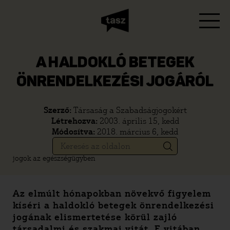
A HALDOKLÓ BETEGEK
ÖNRENDELKEZÉSI JOGÁRÓL
Szerző:
Társaság a Szabadságjogokért
Létrehozva:
2003. április 15, kedd
Módosítva:
2018. március 6, kedd
jogok az egészségügyben
Az elmúlt hónapokban növekvő figyelem
kíséri a haldokló betegek önrendelkezési
jogának elismertetése körül zajló
társadalmi és szakmai vitát. E vitában