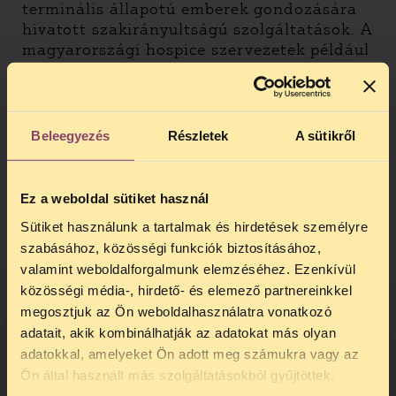
terminális állapotú emberek gondozására
hivatott szakirányultságú szolgáltatások. A
magyarországi hospice szervezetek például
jelenlegi erőforrásaik maximális
felhasználása mellett, évente
összességében kétezer terminális állapotú
betegek ellátására tudnak vállalkozni, e
Beleegyezés
Részletek
A sütikről
betegek 80%-a daganatos beteg.
Összevetésül, Magyarországon évente
mintegy 130 ezer ember hal meg, a
Ez a weboldal sütiket használ
rákbetegek száma a 30 ezret meghaladja.
Sütiket használunk a tartalmak és hirdetések személyre
Különösen aggályosnak tűnik a kórházi
szabásához, közösségi funkciók biztosításához,
utókezelő és krónikus osztályok helyzete. A
valamint weboldalforgalmunk elemzéséhez. Ezenkívül
köznyelvben csak elfekvőként ismert
közösségi média-, hirdető- és elemező partnereinkkel
osztályokon uralkodó állapotokba csak egy-
megosztjuk az Ön weboldalhasználatra vonatkozó
egy sajtóriport, baleset (pl. tűzhalál) híre
enged betekintést. Arra szeretnénk kérni a
adatait, akik kombinálhatják az adatokat más olyan
sajtó tisztelt képviselőit, hogy a
adatokkal, amelyeket Ön adott meg számukra vagy az
TELEFONOS JOGSEGÉLY
nyilvánosság előtt számoljanak be
Ön által használt más szolgáltatásokból gyűjtöttek.
indítványunkról, ezzel is segítve, hogy a