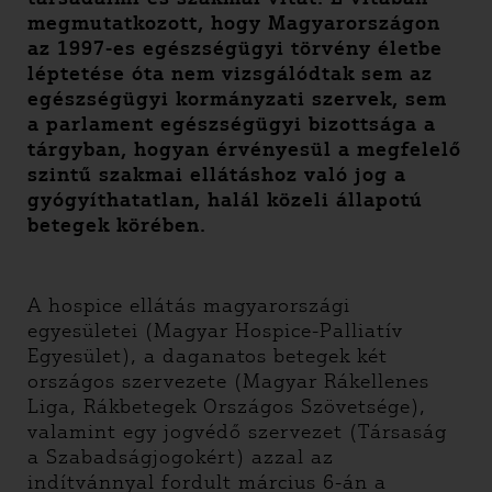
megmutatkozott, hogy Magyarországon
az 1997-es egészségügyi törvény életbe
léptetése óta nem vizsgálódtak sem az
egészségügyi kormányzati szervek, sem
a parlament egészségügyi bizottsága a
tárgyban, hogyan érvényesül a megfelelő
szintű szakmai ellátáshoz való jog a
gyógyíthatatlan, halál közeli állapotú
betegek körében.
A hospice ellátás magyarországi
egyesületei (Magyar Hospice-Palliatív
Egyesület), a daganatos betegek két
országos szervezete (Magyar Rákellenes
Liga, Rákbetegek Országos Szövetsége),
valamint egy jogvédő szervezet (Társaság
a Szabadságjogokért) azzal az
indítvánnyal fordult március 6-án a