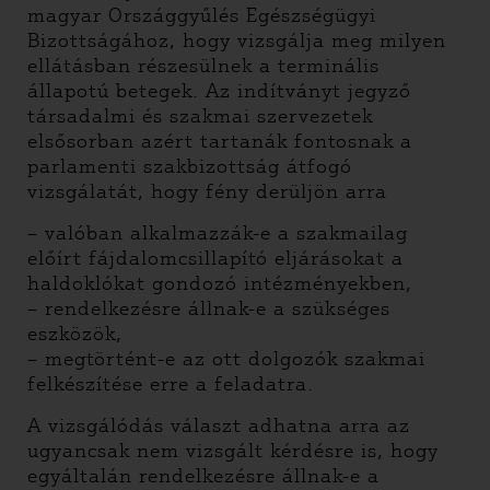
magyar Országgyűlés Egészségügyi
Bizottságához, hogy vizsgálja meg milyen
ellátásban részesülnek a terminális
állapotú betegek. Az indítványt jegyző
társadalmi és szakmai szervezetek
elsősorban azért tartanák fontosnak a
parlamenti szakbizottság átfogó
vizsgálatát, hogy fény derüljön arra
– valóban alkalmazzák-e a szakmailag
előírt fájdalomcsillapító eljárásokat a
haldoklókat gondozó intézményekben,
– rendelkezésre állnak-e a szükséges
eszközök,
– megtörtént-e az ott dolgozók szakmai
felkészítése erre a feladatra.
A vizsgálódás választ adhatna arra az
ugyancsak nem vizsgált kérdésre is, hogy
egyáltalán rendelkezésre állnak-e a