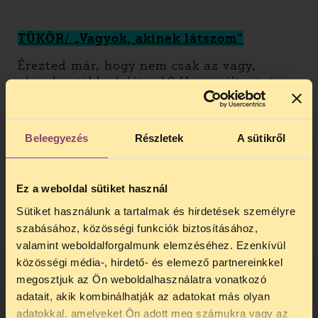
TÜKÖR/ „Vagyok, akinek látszom”
Érezted már, hogy nem csak az vagy,
akinek a többiek látnak? Hogy változtatni
akarsz? Hogy ami van, az nem
elég? Hívószavak: frusztráció, elakadás,
változás
Beleegyezés
Részletek
A sütikről
Fellépők:
Závada Péter slammer, Turay
Balázs fotográfus, Mondik Noémi grafikus,
Ez a weboldal sütiket használ
Gaya Arutyunyan énekesnő, zeneszerző,
a Momentán Társulata improvizációs
Sütiket használunk a tartalmak és hirdetések személyre
színház
szabásához, közösségi funkciók biztosításához,
valamint weboldalforgalmunk elemzéséhez. Ezenkívül
közösségi média-, hirdető- és elemező partnereinkkel
IRÁNYTŰ/ “Vagyok, akivé szeretnék
megosztjuk az Ön weboldalhasználatra vonatkozó
lenni”
adatait, akik kombinálhatják az adatokat más olyan
adatokkal, amelyeket Ön adott meg számukra vagy az