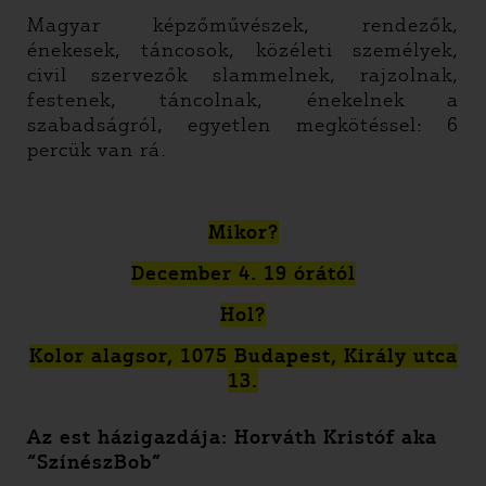
Magyar képzőművészek, rendezők,
énekesek, táncosok, közéleti személyek,
civil szervezők slammelnek, rajzolnak,
festenek, táncolnak, énekelnek a
szabadságról, egyetlen megkötéssel: 6
percük van rá.
Mikor?
December 4. 19 órától
Hol?
Kolor alagsor, 1075 Budapest, Király utca
13.
Az est házigazdája: Horváth Kristóf aka
“SzínészBob”