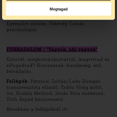
Fellépők
: Kemény Zsófi slammer, Fiáth
Megtagad
Titanilla pszichológus, Fliegauf Bence író,
rendező, Both Emőke – BAGázs Közhasznú
Egyesület elnöke, Vekerdy Tamás
pszichológus
FORRADALOM / "Vagyok, aki vagyok"
Kitörtél, megbotránkoztattál, megvívtad és
elfogadtad? Hívószavak: büszkeség, erő,
felvállalás.
Fellépők
: Petróczi Zoltán/Lady Dömper
transzvesztita előadó, Erdős Virág költő,
író, Kodály Method, Jónás Vera énekesnő,
Tóth Árpád kórusvezető
Bővebben a fellépőkről itt.