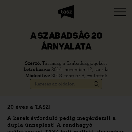
A SZABADSÁG 20
ÁRNYALATA
Szerző:
Társaság a Szabadságjogokért
Létrehozva:
2014. november 12, szerda
Módosítva:
2018. február 8, csütörtök
20 éves a TASZ!
A kerek évforduló pedig megérdemli a
dupla ünneplést! A rendhagyó
születésnapi TASZ-buli mellett, december