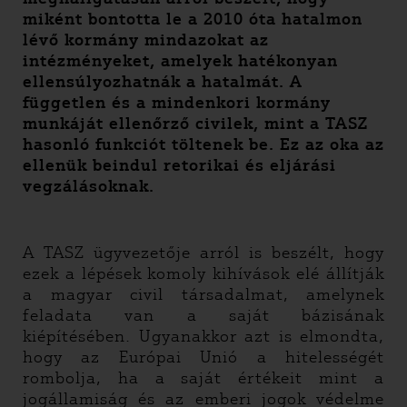
miként bontotta le a 2010 óta hatalmon
lévő kormány mindazokat az
intézményeket, amelyek hatékonyan
ellensúlyozhatnák a hatalmát. A
független és a mindenkori kormány
munkáját ellenőrző civilek, mint a TASZ
hasonló funkciót töltenek be. Ez az oka az
ellenük beindul retorikai és eljárási
vegzálásoknak.
A TASZ ügyvezetője arról is beszélt, hogy
ezek a lépések komoly kihívások elé állítják
a magyar civil társadalmat, amelynek
feladata van a saját bázisának
kiépítésében. Ugyanakkor azt is elmondta,
hogy az Európai Unió a hitelességét
rombolja, ha a saját értékeit mint a
jogállamiság és az emberi jogok védelme