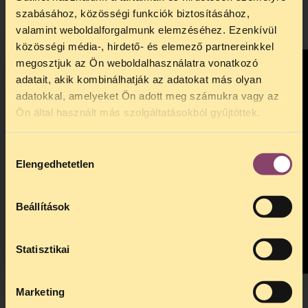
szabásához, közösségi funkciók biztosításához,
Videó a meghallgatásról (Kapronczay Stefánia
valamint weboldalforgalmunk elemzéséhez. Ezenkívül
beszéde 24:54-nél kezdődik):
közösségi média-, hirdető- és elemező partnereinkkel
megosztjuk az Ön weboldalhasználatra vonatkozó
adatait, akik kombinálhatják az adatokat más olyan
adatokkal, amelyeket Ön adott meg számukra vagy az
TELEFONOS JOGSEGÉLY
Ön által használt más szolgáltatásokból gyűjtöttek.
SZÜNET!
Hozzájárulás
Kedves érdeklődő, Tájékoztatjuk,
Elengedhetetlen
kiválasztása
hogy
telefonos jogsegélyünk július 27 és
augusztus 24 között szünetel
. Az első
telefonos jogsegély
augusztus 25-én
Beállítások
kedden, 13 és 15 óra között lesz
.
A
jogsegely@tasz.hu
email címen ezidő
alatt is elér minket.
Statisztikai
Marketing