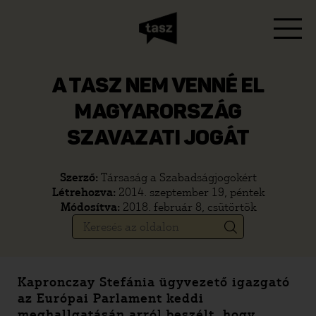
A TASZ NEM VENNÉ EL
MAGYARORSZÁG
SZAVAZATI JOGÁT
Szerző:
Társaság a Szabadságjogokért
Létrehozva:
2014. szeptember 19, péntek
Módosítva:
2018. február 8, csütörtök
Kapronczay Stefánia ügyvezető igazgató
az Európai Parlament keddi
meghallgatásán arról beszélt, hogy