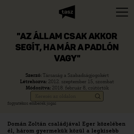
"AZ ÁLLAM CSAK AKKOR
SEGÍT, HA MÁR A PADLÓN
VAGY"
Szerző:
Társaság a Szabadságjogokért
Létrehozva:
2012. szeptember 15, szombat
Módosítva:
2018. február 8, csütörtök
fogyatékos emberek jogai
Domán Zoltán családjával Eger közelében
él, három gyermekük közül a legkisebb