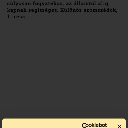
súlyosan fogyatékos, az államtól alig
kapnak segítséget. Különös szomszédok,
1. rész.