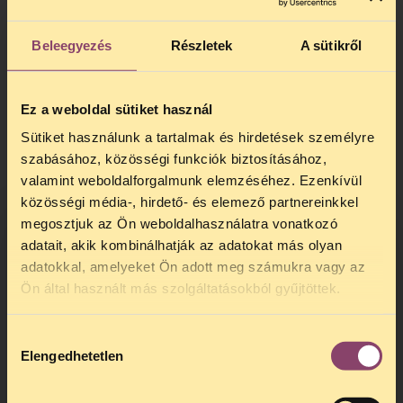
Beleegyezés
Részletek
A sütikről
Ez a weboldal sütiket használ
Sütiket használunk a tartalmak és hirdetések személyre
szabásához, közösségi funkciók biztosításához,
valamint weboldalforgalmunk elemzéséhez. Ezenkívül
közösségi média-, hirdető- és elemező partnereinkkel
megosztjuk az Ön weboldalhasználatra vonatkozó
adatait, akik kombinálhatják az adatokat más olyan
A filmhez tartozó
cikk itt
érhető el.
adatokkal, amelyeket Ön adott meg számukra vagy az
TELEFONOS JOGSEGÉLY
Ön által használt más szolgáltatásokból gyűjtöttek.
SZÜNET!
Hozzájárulás
Kedves érdeklődő, Tájékoztatjuk,
Elengedhetetlen
kiválasztása
hogy
telefonos jogsegélyünk július 27 és
augusztus 24 között szünetel
. Az első
telefonos jogsegély
augusztus 25-én