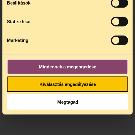
Beállítások
kedden, 13 és 15 óra között lesz
.
A
jogsegely@tasz.hu
email címen ezidő
alatt is elér minket.
Statisztikai
Marketing
Mindennek a megengedése
Kiválasztás engedélyezése
Megtagad