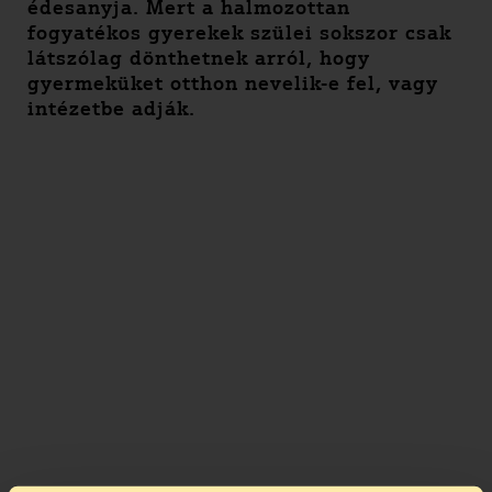
édesanyja. Mert a halmozottan
fogyatékos gyerekek szülei sokszor csak
látszólag dönthetnek arról, hogy
gyermeküket otthon nevelik-e fel, vagy
intézetbe adják.