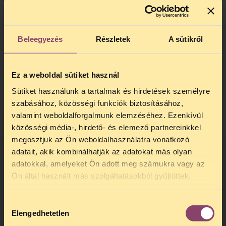
Beleegyezés
Részletek
A sütikről
Ez a weboldal sütiket használ
Sütiket használunk a tartalmak és hirdetések személyre
szabásához, közösségi funkciók biztosításához,
valamint weboldalforgalmunk elemzéséhez. Ezenkívül
közösségi média-, hirdető- és elemező partnereinkkel
megosztjuk az Ön weboldalhasználatra vonatkozó
adatait, akik kombinálhatják az adatokat más olyan
adatokkal, amelyeket Ön adott meg számukra vagy az
TELEFONOS JOGSEGÉLY
A filmhez tartozó cikk itt érhető el.
Ön által használt más szolgáltatásokból gyűjtöttek.
SZÜNET!
Hozzájárulás
Kedves érdeklődő, Tájékoztatjuk,
Elengedhetetlen
kiválasztása
hogy
telefonos jogsegélyünk július 27 és