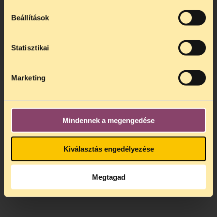
augusztus 24 között szünetel
. Az első
telefonos jogsegély
augusztus 25-én
Beállítások
kedden, 13 és 15 óra között lesz
.
A
jogsegely@tasz.hu
email címen ezidő
alatt is elér minket.
Statisztikai
Marketing
Mindennek a megengedése
Kiválasztás engedélyezése
Megtagad