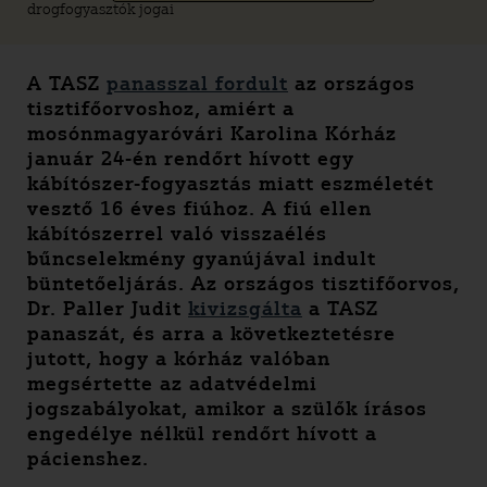
drogfogyasztók jogai
A TASZ
panasszal fordult
az országos
tisztifőorvoshoz, amiért a
mosónmagyaróvári Karolina Kórház
január 24-én rendőrt hívott egy
kábítószer-fogyasztás miatt eszméletét
vesztő 16 éves fiúhoz. A fiú ellen
kábítószerrel való visszaélés
bűncselekmény gyanújával indult
büntetőeljárás. Az országos tisztifőorvos,
Dr. Paller Judit
kivizsgálta
a TASZ
panaszát, és arra a következtetésre
jutott, hogy a kórház valóban
megsértette az adatvédelmi
jogszabályokat, amikor a szülők írásos
engedélye nélkül rendőrt hívott a
pácienshez.