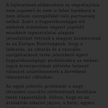
A fejlesztések előkészítése és végrehajtása
nem jogszerű és nem is lehet hatékony a
nem állami szereplőkkel való partnerség
nélkül. Ezért a fogyatékossággal élő
emberek érdekében végzett jogvédő
munkánk tapasztalatai alapján
javaslatokat tettünk a magyar kormánynak
és az Európai Bizottságnak, hogy a
lakhatás, az oktatás és a szociális
szolgáltatások terén jelentkező égető
fogyatékosságügyi problémákra az emberi
jogok érvényesülését előtérbe helyező
válaszok születhessenek a következő
támogatási ciklusban.
Az egyik jelentős problémát a nagy
létszámú szociális intézmények kiváltása
terén tapasztaljuk. Ahhoz, hogy ez az
átalakítás sikerrel járjon, a helyi, egyéni