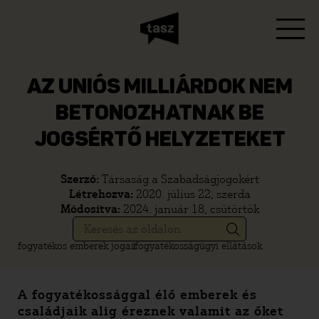
AZ UNIÓS MILLIÁRDOK NEM
BETONOZHATNAK BE
JOGSÉRTŐ HELYZETEKET
Szerző:
Társaság a Szabadságjogokért
Létrehozva:
2020. július 22, szerda
Módosítva:
2024. január 18, csütörtök
fogyatékos emberek jogai
fogyatékosságügyi ellátások
A fogyatékossággal élő emberek és
családjaik alig éreznek valamit az őket