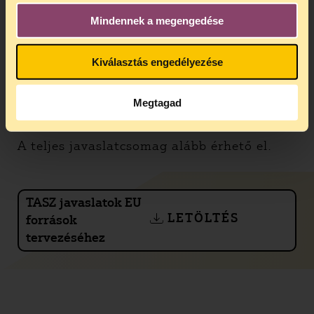
számára azonban ez a valóság. A
Mindennek a megengedése
megoldást a befogadó iskolai férőhelyek
létrehozása jelentené, vagyis a többségi
iskolákban kellene fejlesztő csoportokat
Kiválasztás engedélyezése
indítani a szükséges tárgyi és szakmai
feltételek biztosításával. Ehhez egy átfogó
fejlesztési koncepció elkészítését javasoljuk
Megtagad
szakértők bevonásával.
A teljes javaslatcsomag alább érhető el.
TASZ javaslatok EU
LETÖLTÉS
források
tervezéséhez