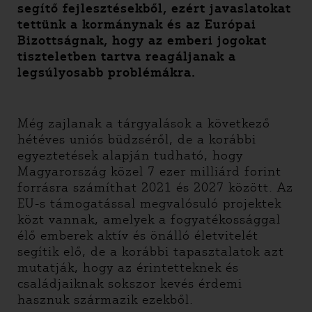
segítő fejlesztésekből, ezért javaslatokat
tettünk a kormánynak és az Európai
Bizottságnak, hogy az emberi jogokat
tiszteletben tartva reagáljanak a
legsúlyosabb problémákra.
Még zajlanak a tárgyalások a következő
hétéves uniós büdzséről, de a korábbi
egyeztetések alapján tudható, hogy
Magyarország közel 7 ezer milliárd forint
forrásra számíthat 2021 és 2027 között. Az
EU-s támogatással megvalósuló projektek
közt vannak, amelyek a fogyatékossággal
élő emberek aktív és önálló életvitelét
segítik elő, de a korábbi tapasztalatok azt
mutatják, hogy az érintetteknek és
családjaiknak sokszor kevés érdemi
hasznuk származik ezekből.