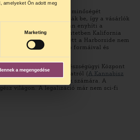
us 27 és
l, amelyeket Ön adott meg
us 25-én
z piac felé, ahol a termék minőségét
n ezidő
aboratóriumokban vizsgálják be, így a vásárlók
CBD-t, amely bizonyítottan enyhíti a
urjánzását). Ebben a tekintetben Kalifornia
Marketing
asis összetevőiről. Emellett a Harborside nem
yszereket a kezelés egyéb formáival és
séges, hogy a Harborside Egészségügyi Központ
dennek a megengedése
fognak egy törvényjavaslatról (
A Kannabisz
 a 21 év fölötti felnőttek számára. A
ész világon. A legalizáció már nem sci-fi