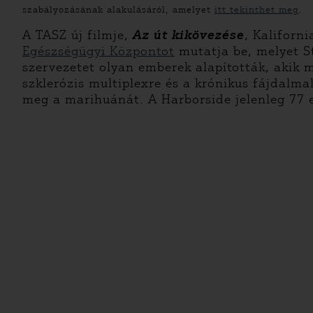
sza
bályozásának alakulásáról
, amelyet
itt tekinthet meg
.
A TASZ új filmje,
Az út kikövezése
, Kaliforn
Egészségügyi Központot
mutatja be, melyet S
szervezetet olyan emberek alapították, akik 
szklerózis multiplexre és a krónikus fájdalma
meg a marihuánát. A Harborside jelenleg 77 em