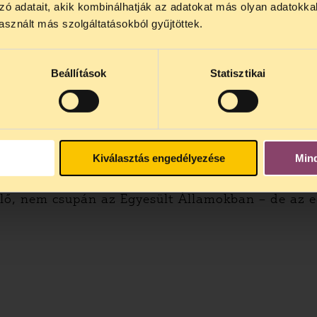
lődő, Tájékoztatjuk, hogy
telefonos jogsegélyünk júli
zó adatait, akik kombinálhatják az adatokat más olyan adatokka
4 között szünetel
. Az első telefonos jogsegély
auguszt
sznált más szolgáltatásokból gyűjtöttek.
kövezi az utat a legálisan szabályozott kannabis
s 15 óra között lesz
. A
jogsegely@tasz.hu
email címe
rborside-ban árusított marihuánát jól felszerelt l
 minket.
lmat és más pszichoaktív összetevőket (például a 
 hányingert, valamint csökkenti a rákos sejtek b
Beállítások
Statisztikai
zelésük sincs a coffee shopokban vásárolt fű és h
em holisztikus megközelítésével kiegészíti a gyóg
övő már itt van, de egyenetlenül oszlik el. Lehet
Kiválasztás engedélyezése
Min
m tudjuk. Novemberben a kaliforniaiak szavazni 
 engedélyezné a marihuána rekreációs használatát
ő, nem csupán az Egyesült Államokban – de az eg