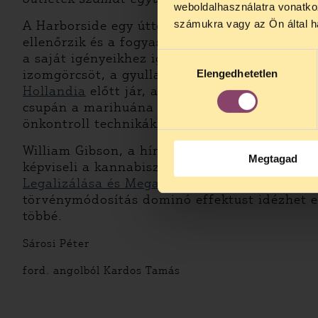
Kedves érdek
weboldalhasználatra vonatko
augusztus 2
számukra vagy az Ön által ha
A Harborside egy úttörő vállalkozás, amely ki
kedden, 13 é
ellenőrzik és a fogyasztók jogait védik. A Ha
alatt is elér
a saját igényeikhez igazíthatják a THC tarta
Hozzájárulás
izomgörcsöt, a gyulladást, az szorongást és a
Elengedhetetlen
kiválasztása
Hollandia
előtt jár, ahol az embereknek elkép
csupán a marihuána értékesítéséről szól, han
önkontroll technikákkal.
William Gibson, a híres sci-fi író szerint a j
Megtagad
képviseli a kannabiszpiac jövőjét? Ma még ne
Legalizálása és Megadóztatása 2010
), amely
törvénymódosítás dominó effektust idézhet el
többé.
Sárosi Péter
ford. angolból Kardos Tamás