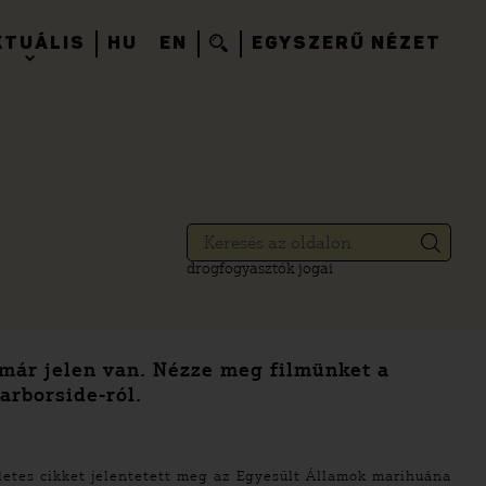
KTUÁLIS
HU
EN
EGYSZERŰ NÉZET
drogfogyasztók jogai
 már jelen van. Nézze meg filmünket a
arborside-ról.
letes cikket jelentetett meg
az Egyesült Államok marihuána