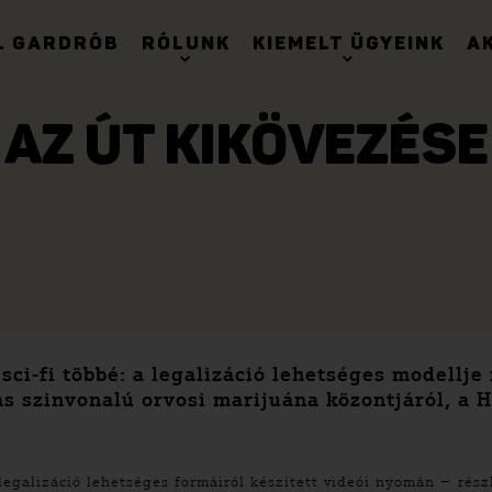
. GARDRÓB
RÓLUNK
KIEMELT ÜGYEINK
A
AZ ÚT KIKÖVEZÉSE
ci-fi többé: a legalizáció lehetséges modellje
 szinvonalú orvosi marijuána közontjáról, a H
–
egalizáció lehetséges formáiról készített videói nyomán
rész