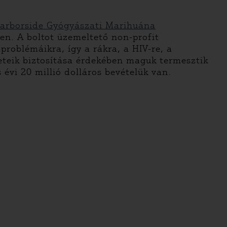
arborside Gyógyászati Marihuána
n. A boltot üzemeltető non-profit
roblémáikra, így a rákra, a HIV-re, a
leteik biztosítása érdekében maguk termesztik
évi 20 millió dolláros bevételük van.