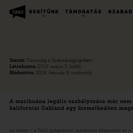
SEGÍTÜNK
TÁMOGATÁS
SZABAD
Szerző:
Társaság a Szabadságjogokért
Létrehozva:
2010. május 3, hétfő
Módosítva:
2018. február 8, csütörtök
A marihuána legális szabályozása már nem s
kaliforniai Oakland egy kiemelkedően magas
–
Az Index
a TASZ gyógyászati marihuána központról és a l