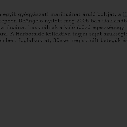
ia egyik gyógyászati marihuánát áruló boltját, a
H
tephen DeAngelo nyitott meg 2006-ban Oaklandbe
marihuánát használnak a különböző egészségügyi p
kra. A Harborside kollektíva tagjai saját szükség
bert foglalkoztat, 30ezer regisztrált betegük és 