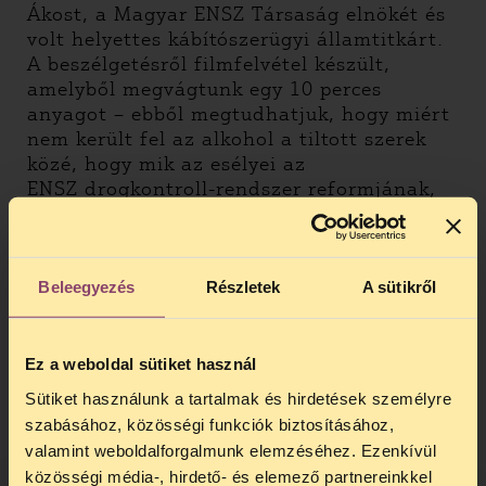
Ákost, a Magyar ENSZ Társaság elnökét és
volt helyettes kábítószerügyi államtitkárt.
A beszélgetésről filmfelvétel készült,
amelyből megvágtunk egy 10 perces
anyagot – ebből megtudhatjuk, hogy miért
nem került fel az alkohol a tiltott szerek
közé, hogy mik az esélyei az
ENSZ drogkontroll-rendszer reformjának,
sőt, azt is, mi köze van Gábor Zsazsának
Harry Anslingerhez…
Beleegyezés
Részletek
A sütikről
Ez a weboldal sütiket használ
Sütiket használunk a tartalmak és hirdetések személyre
szabásához, közösségi funkciók biztosításához,
valamint weboldalforgalmunk elemzéséhez. Ezenkívül
közösségi média-, hirdető- és elemező partnereinkkel