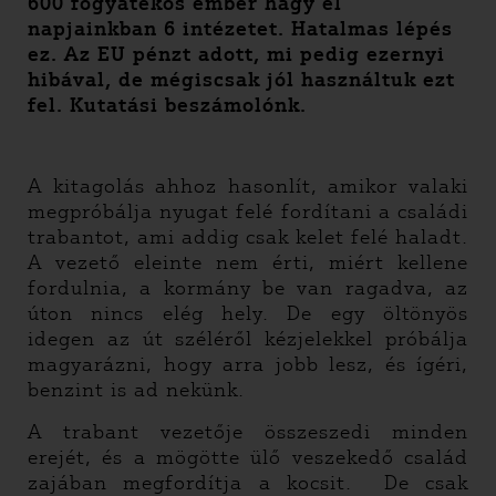
600 fogyatékos ember hagy el
napjainkban 6 intézetet. Hatalmas lépés
ez. Az EU pénzt adott, mi pedig ezernyi
hibával, de mégiscsak jól használtuk ezt
fel. Kutatási beszámolónk.
A kitagolás ahhoz hasonlít, amikor valaki
megpróbálja nyugat felé fordítani a családi
trabantot, ami addig csak kelet felé haladt.
A vezető eleinte nem érti, miért kellene
fordulnia, a kormány be van ragadva, az
úton nincs elég hely. De egy öltönyös
idegen az út széléről kézjelekkel próbálja
magyarázni, hogy arra jobb lesz, és ígéri,
benzint is ad nekünk.
A trabant vezetője összeszedi minden
erejét, és a mögötte ülő veszekedő család
zajában megfordítja a kocsit. De csak