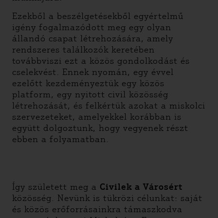
Ezekből a beszélgetésekből egyértelmű
igény fogalmazódott meg egy olyan
állandó csapat létrehozására, amely
rendszeres találkozók keretében
továbbviszi ezt a közös gondolkodást és
cselekvést. Ennek nyomán, egy évvel
ezelőtt kezdeményeztük egy közös
platform, egy nyitott civil közösség
létrehozását, és felkértük azokat a miskolci
szervezeteket, amelyekkel korábban is
együtt dolgoztunk, hogy vegyenek részt
ebben a folyamatban.
Így született meg a
Civilek a Városért
közösség. Nevünk is tükrözi célunkat: saját
és közös erőforrásainkra támaszkodva