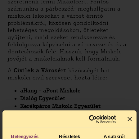
szeretnénk tenni Miskolcért. Fontos
számunkra a párbeszéd: meghallgatni a
miskolci lakosokat a várost érintő
problémákról, közösen gondolkodni
lehetséges megoldásokon, ötleteket
gyűjteni, majd ezeket rendszerezve és
feldolgozva képviselni a városvezetés és a
döntéshozók felé. Hisszük, hogy Miskolc
jövőjét a miskolciaknak kell formálniuk.
A
Civilek a Városért
közösségét hat
miskolci civil szervezet hozta létre:
aHang – aPont Miskolc
Dialóg Egyesület
Kerékpáros Miskolc Egyesület
Laurus Szociális és Kulturális Egyesület
Tanítanék Mozgalom
Társaság a Szabadságjogokért
Beleegyezés
Részletek
A sütikről