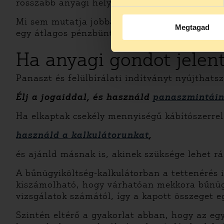
rosszabb anyagi helyzetben lévő drogfogyasz
Mi sem mutatja jobban, hogy az elterelés nem
Megtagad
egy átlagos pénzbüntetés többszörösére rúg, í
Ha anyagi gondot jelen
Panaszt és felülbírálati indítványt nyújthats
Élj a jogaiddal, és használd
panaszmintáin
Ha elkaptak csekély mennyiségű kábítószerre
használd a kalkulátorunkat
,
és ajánld másnak is, akinek szüksége lehet rá
A bűnügyiköltség-kalkulátorban a tettenérés
kiszámolható, hogy várhatóan mekkora bűnügy
vizsgálatok számától, így a kapott összeget eg
Szintén eltérő a gyakorlat abban, hogy az egy