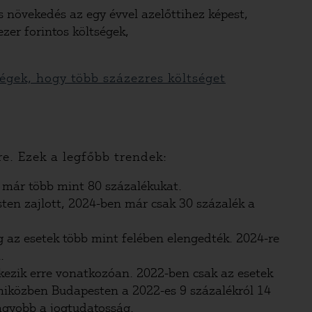
 növekedés az egy évvel azelőttihez képest,
zer forintos költségek,
égek, hogy több százezres költséget
e. Ezek a legfőbb trendek:
a már több mint 80 százalékukat.
ten zajlott, 2024-ben már csak 30 százalék a
 az esetek több mint felében elengedték. 2024-re
.
kezik erre vonatkozóan. 2022-ben csak az esetek
 miközben Budapesten a 2022-es 9 százalékról 14
agyobb a jogtudatosság.