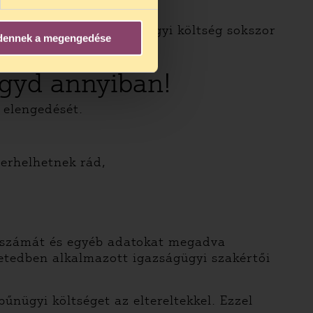
gy a kifizettetett bűnügyi költség sokszor
dennek a megengedése
elteket.
agyd annyiban!
y elengedését.
terhelhetnek rád,
ok számát és egyéb adatokat megadva
etedben alkalmazott igazságügyi szakértői
űnügyi költséget az eltereltekkel. Ezzel