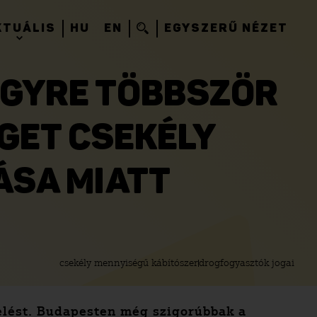
KTUÁLIS
HU
EN
EGYSZERŰ NÉZET
 EGYRE TÖBBSZÖR
GET CSEKÉLY
ÁSA MIATT
csekély mennyiségű kábítószer
drogfogyasztók jogai
relést. Budapesten még szigorúbbak a