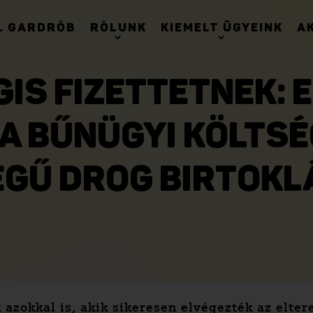
. GARDRÓB
RÓLUNK
KIEMELT ÜGYEINK
A
GIS FIZETTETNEK:
 A BŰNÜGYI KÖLTSÉ
GŰ DROG BIRTOKL
k azokkal is, akik sikeresen elvégezték az elte