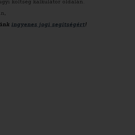
gyi költség kalkulátor oldalán.
an,
zánk
ingyenes jogi segítségért
!