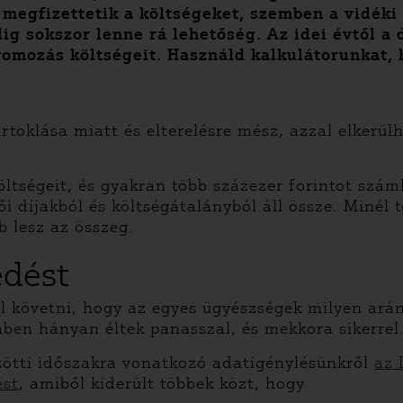
 megfizettetik a költségeket, szemben a vidéki
ig sokszor lenne rá lehetőség. Az idei évtől a
a nyomozás költségeit. Használd kalkulátorunkat
toklása miatt és elterelésre mész, azzal elkerülh
öltségeit, és gyakran több százezer forintot szá
i díjakból és költségátalányból áll össze. Minél 
b lesz az összeg.
edést
l követni, hogy az egyes ügyészségek milyen arán
mben hányan éltek panasszal, és mekkora sikerrel
közötti időszakra vonatkozó adatigénylésünkről
az 
ést
, amiből kiderült többek közt, hogy