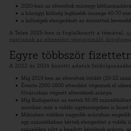
2020-ban az eltereltek mintegy kétharmadával
a bűnügyi költség legkisebb összege 40-70 ezer
a költségek elengedését az érintettek keveseb
A Telex 2025-ben is foglalkozott a témával,
c
varrjanak az elterelést végigcsináló drogfog
Egyre többször fizettet
A 2022 és 2024 közötti adatok feldolgozásába
Míg 2019-ben az eltereltek ötödét (20-22 száz
Évente 2000-2600 elterelést végeznek el sike
fővárosban végzett elterelések aránya.
Míg Budapesten az esetek 95-99 százalékában 
azonban már a vidéki ügyészségeken is közel 8
Miközben vidéken nagyobb arányban engedik el
egy százalékában kértek elengedést a vidéki 
százalékra nőtt a beadott kérelmek aránya, a