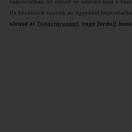
kapcsolatban az elmúlt év adatait lásd a bűnü
Ha kérdéseid vannak az ügyeddel kapcsolatb
olvasd el
Tudástárunkat
, vagy fordulj hoz