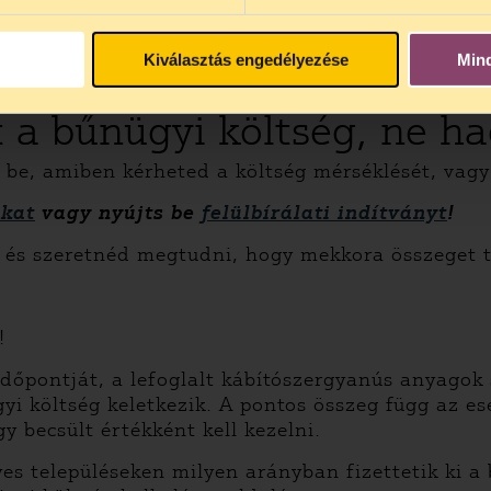
tókat érintheti hátrányosan.
 mentesít a hátrányos jogkövetkezmények alól, ho
Kiválasztás engedélyezése
Min
gy kifejezetten nehéz helyzetbe hozhatja az elter
t a bűnügyi költség, ne h
z be, amiben kérheted a költség mérséklését, vag
kat
vagy nyújts be
felülbírálati indítványt
!
l és szeretnéd megtudni, hogy mekkora összeget 
!
 időpontját, a lefoglalt kábítószergyanús anyag
i költség keletkezik. A pontos összeg függ az es
y becsült értékként kell kezelni.
es településeken milyen arányban fizettetik ki a b