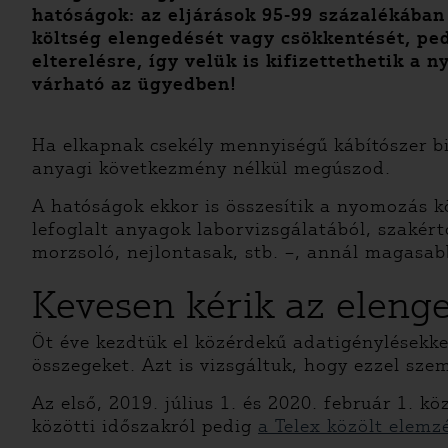
hatóságok: az eljárások 95-99 százalékában
költség elengedését vagy csökkentését, ped
elterelésre, így velük is kifizettethetik 
várható az ügyedben!
Ha elkapnak csekély mennyiségű kábítószer bir
anyagi következmény nélkül megúszod.
A hatóságok ekkor is összesítik a nyomozás k
lefoglalt anyagok laborvizsgálatából, szakértő
morzsoló, nejlontasak, stb. –, annál magasab
Kevesen kérik az eleng
Öt éve kezdtük el közérdekű adatigénylésekke
összegeket. Azt is vizsgáltuk, hogy ezzel sze
Az első, 2019. július 1. és 2020. február 1. 
közötti időszakról pedig
a Telex közölt elemz