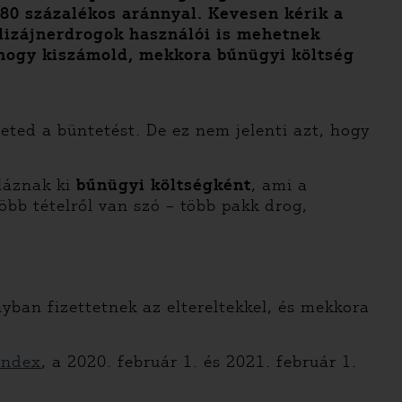
 80 százalékos aránnyal. Kevesen kérik a
 dizájnerdrogok használói is mehetnek
, hogy kiszámold, mekkora bűnügyi költség
eted a büntetést. De ez nem jelenti azt, hogy
mláznak ki
bűnügyi költségként
, ami a
több tételről van szó – több pakk drog,
yban fizettetnek az eltereltekkel, és mekkora
.
Index
, a 2020. február 1. és 2021. február 1.