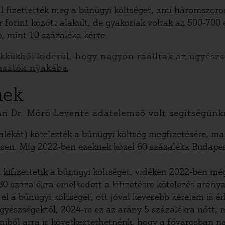
 fizettették meg a bűnügyi költséget, ami háromszoros
 forint között alakult, de gyakoriak voltak az 500-700 e
b, mint 10 százaléka kérte.
ikkükből kiderül, hogy nagyon ráálltak az ügyészs
yasztók nyakába
.
nek
n Dr. Móró Levente adatelemző volt segítségünkr
alékát) kötelezték a bűnügyi költség megfizetésére, m
resen. Míg 2022-ben ezeknek közel 60 százaléka Budapes
kifizettetik a bűnügyi költséget, vidéken 2022-ben még
0 százalékra emelkedett a kifizetésre kötelezés aránya
 a bűnügyi költséget, ott jóval kevesebb kérelem is ér
ügyészségektől, 2024-re ez az arány 5 százalékra nőtt,
miből arra is következtethetnénk, hogy a fővárosban n