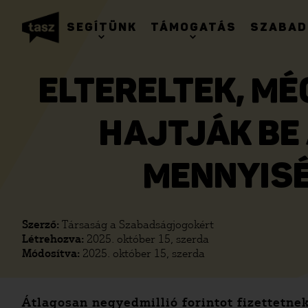
SEGÍTÜNK
TÁMOGATÁS
SZABAD
ELTERELTEK, MÉ
HAJTJÁK BE
MENNYISÉ
Szerző:
Társaság a Szabadságjogokért
Létrehozva:
2025. október 15, szerda
Módosítva:
2025. október 15, szerda
Átlagosan negyedmillió forintot fizettetne