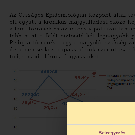
Az Országos Epidemiológiai Központ által ta
élt együtt a krónikus májgyulladást okozó h
állami források és az intenzív politikai tám
több mint a felét biztosító két legnagyobb
Pedig a tűcserékre egyre nagyobb szükség v
de a nemzetközi tapasztalatok szerint ez a
tudja majd elérni a fogyasztókat.
Beleegyezés