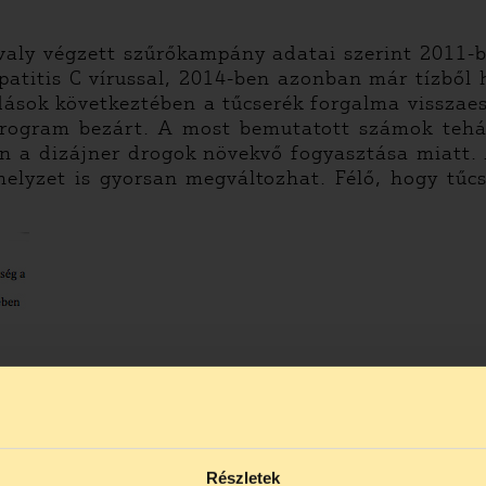
valy végzett szűrőkampány adatai szerint 2011-
epatitis C vírussal, 2014-ben azonban már tízbő
adások következtében a tűcserék forgalma vissza
 program bezárt. A most bemutatott számok teh
an a dizájner drogok növekvő fogyasztása miatt.
 helyzet is gyorsan megváltozhat. Félő, hogy t
Részletek