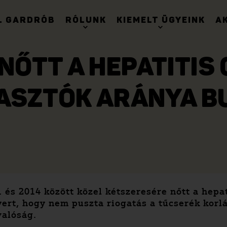
. GARDRÓB
RÓLUNK
KIEMELT ÜGYEINK
A
NŐTT A HEPATITIS 
ASZTÓK ARÁNYA B
 és 2014 között közel kétszeresére nőtt a hepat
rt, hogy nem puszta riogatás a tűcserék korlá
valóság.