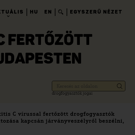
KTUÁLIS
HU
EN
EGYSZERŰ NÉZET
C FERTŐZÖTT
UDAPESTEN
drogfogyasztók jogai
itis C vírussal fertőzött drogfogyasztók
tozása kapcsán járványveszélyről beszélni,