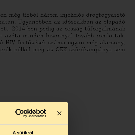
ben még tízből három injekciós drogfogyasztó
l hatan. Ugyanebben az időszakban az elapadó
esett, 2014-ben pedig az ország tűforgalmának
át azóta minden bizonnyal tovább romlottak.
 A HIV fertőzések száma ugyan még alacsony,
űcserék nélkül még az OEK szűrőkampánya sem
A sütikről