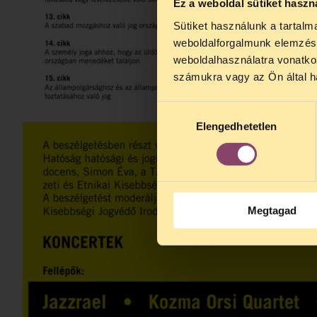
Ez a weboldal sütiket haszn
Sütiket használunk a tartal
TELEFO
weboldalforgalmunk elemzésé
Kedves érdek
weboldalhasználatra vonatko
augusztus 2
számukra vagy az Ön által ha
kedden, 13 é
alatt is elér
Hozzájárulás
Elengedhetetlen
kiválasztása
Megtagad