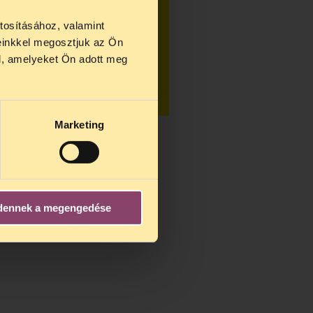
tosításához, valamint
einkkel megosztjuk az Ön
us 27 és
l, amelyeket Ön adott meg
us 25-én
n ezidő
Marketing
dennek a megengedése