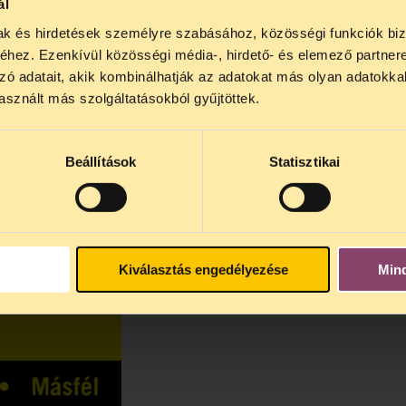
ál
mak és hirdetések személyre szabásához, közösségi funkciók biz
NOS JOGSEGÉLY SZÜNET!
hez. Ezenkívül közösségi média-, hirdető- és elemező partner
lődő, Tájékoztatjuk, hogy
telefonos jogsegélyünk júli
zó adatait, akik kombinálhatják az adatokat más olyan adatokka
4 között szünetel
. Az első telefonos jogsegély
auguszt
sznált más szolgáltatásokból gyűjtöttek.
s 15 óra között lesz
. A
jogsegely@tasz.hu
email címe
 minket.
Beállítások
Statisztikai
Kiválasztás engedélyezése
Min