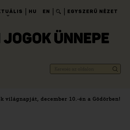
KTUÁLIS
HU
EN
EGYSZERŰ NÉZET
I JOGOK ÜNNEPE
k világnapját, december 10.-én a Gödörben!