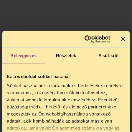
Minden évben ezrek halnak meg
Oroszországban kábítószer-túladagolásban
Beleegyezés
Részletek
A sütikről
és fertőzésekben – sok eset könnyedén
megelőzhető lett volna a tényeken alapuló
ártalomcsökkentő programok segítségével.
Ez a weboldal sütiket használ
Annak ellenére, hogy a tények ezeknek a
programoknak a hatékonyságát
Sütiket használunk a tartalmak és hirdetések személyre
bizonyítják, a drogellenes hivatal háborút
szabásához, közösségi funkciók biztosításához,
folytat a droghasználókkal – és mint
valamint weboldalforgalmunk elemzéséhez. Ezenkívül
minden háborúban, az első áldozat az
közösségi média-, hirdető- és elemező partnereinkkel
igazság.
megosztjuk az Ön weboldalhasználatra vonatkozó
adatait, akik kombinálhatják az adatokat más olyan
A békés tüntetésnek a rendőrségi brutalitás
adatokkal, amelyeket Ön adott meg számukra vagy az
vetett véget, öt tüntetőt letartóztattak és