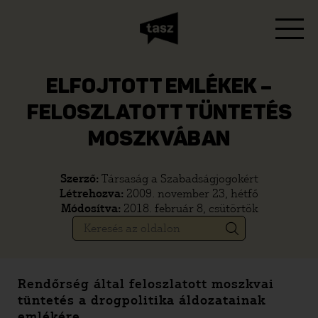
ELFOJTOTT EMLÉKEK –
FELOSZLATOTT TÜNTETÉS
MOSZKVÁBAN
Szerző:
Társaság a Szabadságjogokért
Létrehozva:
2009. november 23, hétfő
Módosítva:
2018. február 8, csütörtök
Rendőrség által feloszlatott moszkvai
tüntetés a drogpolitika áldozatainak
emlékére