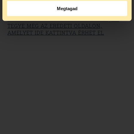
EZ A CIKK A DROGRIPORTEREN SZEREPLŐ
Megtagad
OLDAL MÁSOLATA. HA SZERETNE
HOZZÁSZÓLNI EHHEZ A CIKKHEZ KÉRJÜK
TEGYE MEG AZ EREDETI OLDALON,
AMELYET IDE KATTINTVA ÉRHET EL