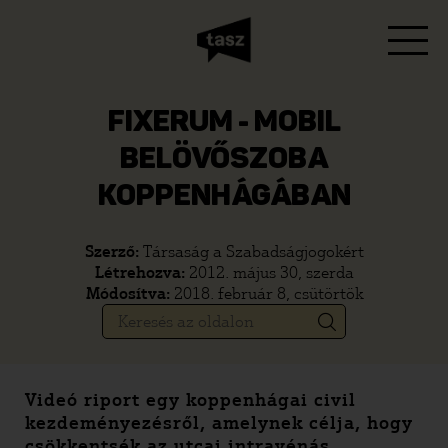
FIXERUM - MOBIL
BELÖVŐSZOBA
KOPPENHÁGÁBAN
Szerző:
Társaság a Szabadságjogokért
Létrehozva:
2012. május 30, szerda
Módosítva:
2018. február 8, csütörtök
Videó riport egy koppenhágai civil
kezdeményezésről, amelynek célja, hogy
csökkentsék az utcai intravénás