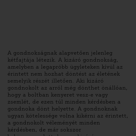
A gondnokságnak alapvetően jelenleg
kétfajtája létezik. A kizáró gondnokság,
amelyben a legapróbb ügyleteken kívül az
érintett nem hozhat döntést az életének
semelyik részét illetően. Aki kizáró
gondnokolt az arról még dönthet önállóan,
hogy a boltban kenyeret vesz-e vagy
zsemlét, de ezen túl minden kérdésben a
gondnoka dönt helyette. A gondnoknak
ugyan kötelessége volna kikérni az érintett,
a gondnokolt véleményét minden
kérdésben, de már sokszor