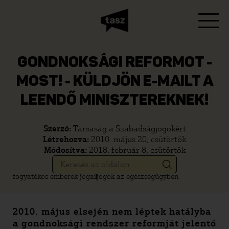
GONDNOKSÁGI REFORMOT -
MOST! - KÜLDJÖN E-MAILT A
LEENDŐ MINISZTEREKNEK!
Szerző:
Társaság a Szabadságjogokért
Létrehozva:
2010. május 20, csütörtök
Módosítva:
2018. február 8, csütörtök
fogyatékos emberek jogai
jogok az egészségügyben
2010. május elsején nem léptek hatályba
a gondnoksági rendszer reformját jelentő