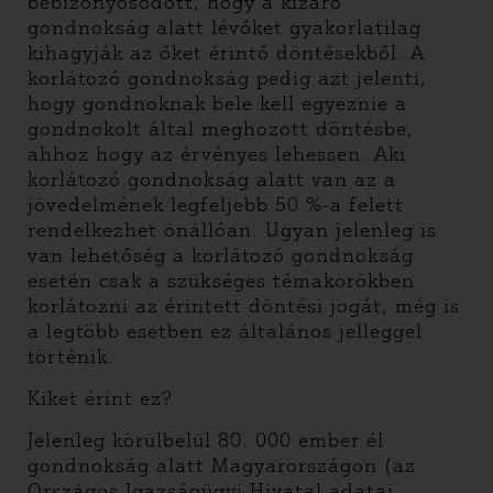
bebizonyosodott, hogy a kizáró
gondnokság alatt lévőket gyakorlatilag
kihagyják az őket érintő döntésekből. A
korlátozó gondnokság pedig azt jelenti,
hogy gondnoknak bele kell egyeznie a
gondnokolt által meghozott döntésbe,
ahhoz hogy az érvényes lehessen. Aki
korlátozó gondnokság alatt van az a
jövedelmének legfeljebb 50 %-a felett
rendelkezhet önállóan. Ugyan jelenleg is
van lehetőség a korlátozó gondnokság
esetén csak a szükséges témakörökben
korlátozni az érintett döntési jogát, még is
a legtöbb esetben ez általános jelleggel
történik.
Kiket érint ez?
Jelenleg körülbelül 80. 000 ember él
gondnokság alatt Magyarországon (az
Országos Igazságügyi Hivatal adatai