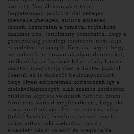
szerint). Köztük vannak értelmi
fogyatékosok, pszichiátriai betegek,
szenvedélybetegek, autista emberek,
idősek. Számtalan a témával foglalkozó
szakmai írás, tanulmány bemutatta, hogy a
gondnokság jelenlegi rendszere nem látja
el védelmi funkcióját. Nem azt segíti, hogy
az emberek ne hozzanak olyan döntéseket,
amiknek káros hatásuk lehet rájuk, hanem
pusztán megfosztja őket a döntés jogától.
Ezentúl az is többször bebizonyosodott,
hogy olyan embereknek korlátozzák így a
cselekvőképességét, akik számos kérdésben
önállóan képesek volnának döntést hozni.
Arról sem szabad megfeledkezni, hogy aki
nincs gondnokság alatt az azért is tudja
(többé-kevésbé) kezelni a pénzét, mert a
szülei adtak neki zsebpénzt, aztán
elkezdett pénzt keresni és megtanulta.