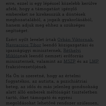
erre, ezzel is egy lépéssel közelebb kerülve
afelé, hogy a támogatást igénylő
embereket ne kirekesszük a döntések
meghozatalából, a jogaik gyakorlásából,
hanem adjuk meg ehhez a szükséges
segítséget.
Ezért nyílt levelet írtak
Orbán Viktornak
,
Navracsics Tibor
leendő közigazgatási és
igazságügyi miniszternek,
Réthelyi
Miklós
nak leendő nemzeti erőforrás
miniszternek, valamint az
MSZP
és az
LMP
frakcióvezetőjének.
Ha Ön is szeretné, hogy az értelmi
fogyatékos, az autista, a pszichiátriai
beteg, az idős és más jelenleg gondnokság
alatt álló emberek méltóságát tiszteletben
tartó, őket támogató és egyéni
megoldásokat lehetővé rendszer szülessen,