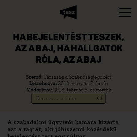
HA BEJELENTÉST TESZEK,
AZ A BAJ, HA HALLGATOK
RÓLA, AZ A BAJ
Szerző:
Társaság a Szabadságjogokért
Létrehozva:
2014. március 3, hétfő
Módosítva:
2018. február 8, csütörtök
A szabadalmi ügyvivői kamara kizárta
azt a tagját, aki jóhiszemű
közérdekű
bejelentést tett egy súlyos