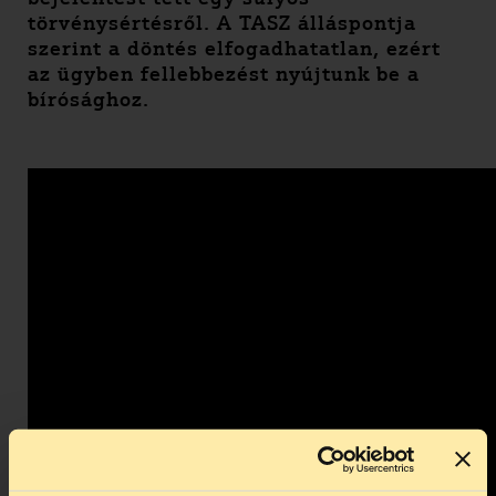
törvénysértésről. A TASZ
álláspontja
szerint a döntés elfogadhatatlan, ezért
az ügyben
fellebbezést nyújtunk be a
bírósághoz.