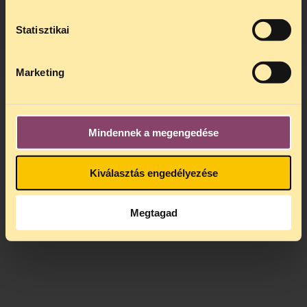
A
jogsegely@tasz.hu
email címen ezidő
alatt is elér minket.
Statisztikai
Marketing
Mindennek a megengedése
Kiválasztás engedélyezése
Megtagad