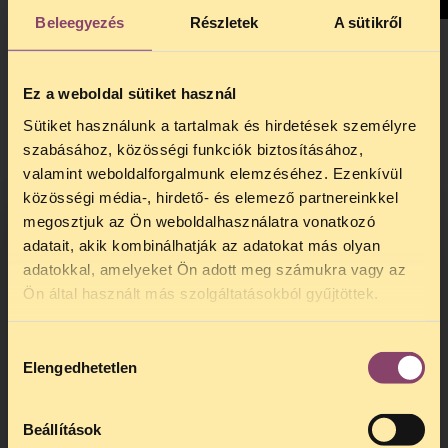
Beleegyezés
Részletek
A sütikről
A szabadalmi ügyvivői kamara kizárta azt a tagját, aki
Ez a weboldal sütiket használ
jóhiszemű
Sütiket használunk a tartalmak és hirdetések személyre
közérdekű bejelentést tett egy súlyos törvénysértésről. A
szabásához, közösségi funkciók biztosításához,
TASZ
valamint weboldalforgalmunk elemzéséhez. Ezenkívül
álláspontja szerint a döntés elfogadhatatlan, ezért az
közösségi média-, hirdető- és elemező partnereinkkel
ügyben
megosztjuk az Ön weboldalhasználatra vonatkozó
fellebbezést nyújtunk be a bírósághoz.
adatait, akik kombinálhatják az adatokat más olyan
adatokkal, amelyeket Ön adott meg számukra vagy az
TELEFONOS JOGSEGÉLY
Ön által használt más szolgáltatásokból gyűjtöttek.
SZÜNET!
Hozzájárulás
Kedves érdeklődő, Tájékoztatjuk,
Elengedhetetlen
kiválasztása
hogy
telefonos jogsegélyünk július 27 és
augusztus 24 között szünetel
. Az első
telefonos jogsegély
augusztus 25-én
Beállítások
kedden, 13 és 15 óra között lesz
.