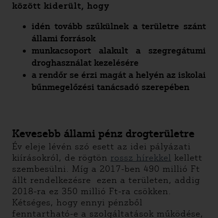
között kiderült, hogy
idén tovább szűkülnek a területre szánt
állami források
munkacsoport alakult a szegregátumi
droghasználat kezelésére
a rendőr se érzi magát a helyén az iskolai
bűnmegelőzési tanácsadó szerepében
Kevesebb állami pénz drogterületre
Év eleje lévén szó esett az idei pályázati
kiírásokról, de rögtön
rossz hírekkel
kellett
szembesülni. Míg a 2017-ben 490 millió Ft
állt rendelkezésre ezen a területen, addig
2018-ra ez 350 millió Ft-ra csökken.
Kétséges, hogy ennyi pénzből
fenntartható-e a szolgáltatások működése,