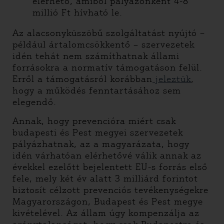
elérhető, amiből pályázónként 4-8
millió Ft hívható le.
Az alacsonyküszöbű szolgáltatást nyújtó –
például ártalomcsökkentő – szervezetek
idén tehát nem számíthatnak állami
forrásokra a normatív támogatáson felül.
Erről a támogatásról korábban
jeleztük
,
hogy a működés fenntartásához sem
elegendő.
Annak, hogy prevencióra miért csak
budapesti és Pest megyei szervezetek
pályázhatnak, az a magyarázata, hogy
idén várhatóan elérhetővé válik annak az
évekkel ezelőtt bejelentett EU-s forrás első
fele, mely két év alatt 3 milliárd forintot
biztosít célzott prevenciós tevékenységekre
Magyarországon, Budapest és Pest megye
kivételével. Az állam úgy kompenzálja az