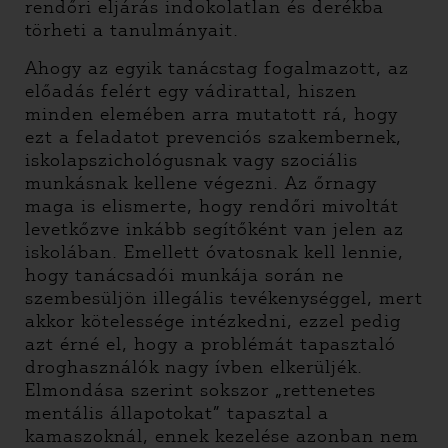
rendőri eljárás indokolatlan és derékba
törheti a tanulmányait.
Ahogy az egyik tanácstag fogalmazott, az
előadás felért egy vádirattal, hiszen
minden elemében arra mutatott rá, hogy
ezt a feladatot prevenciós szakembernek,
iskolapszichológusnak vagy szociális
munkásnak kellene végezni. Az őrnagy
maga is elismerte, hogy rendőri mivoltát
levetkőzve inkább segítőként van jelen az
iskolában. Emellett óvatosnak kell lennie,
hogy tanácsadói munkája során ne
szembesüljön illegális tevékenységgel, mert
akkor kötelessége intézkedni, ezzel pedig
azt érné el, hogy a problémát tapasztaló
droghasználók nagy ívben elkerüljék.
Elmondása szerint sokszor „rettenetes
mentális állapotokat” tapasztal a
kamaszoknál, ennek kezelése azonban nem