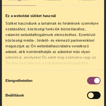
alapítóülésen felismerték, hogy a
szegregátumokra jellemző kilátástalanság
és mélyszegénység túlmutat az
Ez a weboldal sütiket használ
addiktológia problémakörén, tehát
Sütiket használunk a tartalmak és hirdetések személyre
komplex beavatkozásokra van szükség. Már
szabásához, közösségi funkciók biztosításához,
2016-ban döntöttek egy előzetes
valamint weboldalforgalmunk elemzéséhez. Ezenkívül
kutatásról, amivel a Magyar Addiktológiai
közösségi média-, hirdető- és elemező partnereinkkel
Társaságot bízták meg, de a pályázati
pénzek csúszása miatt ez 2018-ra csúszott.
megosztjuk az Ön weboldalhasználatra vonatkozó
adatait, akik kombinálhatják az adatokat más olyan
adatokkal, amelyeket Ön adott meg számukra vagy az
TELEFONOS JOGSEGÉLY
Ön által használt más szolgáltatásokból gyűjtöttek.
SZÜNET!
Hozzájárulás
Kedves érdeklődő, Tájékoztatjuk,
Elengedhetetlen
kiválasztása
hogy
telefonos jogsegélyünk július 27 és
augusztus 24 között szünetel
. Az első
telefonos jogsegély
augusztus 25-én
Beállítások
kedden, 13 és 15 óra között lesz
.
Tehetetlen rendőrök az iskolákban
A
jogsegely@tasz.hu
email címen ezidő