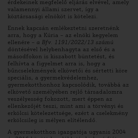
érdekeinek megfelelő eljárás elvével, amely
valamennyi állami szervet, így a
köztársasági elnököt is kötelezi.
Ennek kapcsán emlékeztetni szeretnénk
arra, hogy a Kúria – az elnöki kegyelem
ellenére –
a Bfv. 1191/2022/13
számú
döntésével helybenhagyta az első és a
másodfokon is kiszabott büntetést, és
felhívta a figyelmet arra is, hogy a
bűncselekmények elkövetői és sértetti köre
speciális, a gyermekvédelemhez,
gyermekotthonhoz kapcsolódik, továbbá az
elkövető személyében rejlő társadalomra
veszélyesség fokozott, mert éppen az
ellenkezőjét teszi, mint ami a törvényi és
erkölcsi kötelezettsége, ezért a cselekmény
erkölcsileg is mélyen elítélendő.
A gyermekotthon igazgatója ugyanis 2004