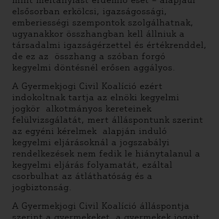
mint méltánylást érdemlő eset – alapjául
elsősorban erkölcsi, igazságossági,
emberiességi szempontok szolgálhatnak,
ugyanakkor összhangban kell állniuk a
társadalmi igazságérzettel és értékrenddel,
de ez az összhang a szóban forgó
kegyelmi döntésnél erősen aggályos.
A Gyermekjogi Civil Koalíció ezért
indokoltnak tartja az elnöki kegyelmi
jogkör alkotmányos kereteinek
felülvizsgálatát, mert álláspontunk szerint
az egyéni kérelmek alapján induló
kegyelmi eljárásoknál a jogszabályi
rendelkezések nem fedik le hiánytalanul a
kegyelmi eljárás folyamatát, ezáltal
csorbulhat az átláthatóság és a
jogbiztonság.
A Gyermekjogi Civil Koalíció álláspontja
szerint a gyermekeket, a gyermekek jogait