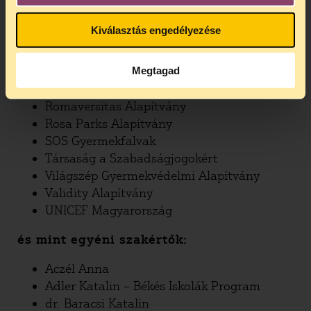
Alapítvány “Lausanne”
Mozgáskorlátozottak Egyesületeinek
Kiválasztás engedélyezése
Országos Szövetsége
NANE Egyesület
Patent Egyesület
Megtagad
Pressley Ridge Magyarország Alapítvány
Romaversitas Alapítvány
Rosa Parks Alapítvány
SOS Gyermekfalvak
Társaság a Szabadságjogokért
Világszép Gyermekvédelmi Alapítvány
Validity Alapítvány
UNICEF Magyarország
és mint egyéni szakértők:
Aczél Anna
Adler Katalin – Békés Iskolák Program
dr. Baracsi Katalin