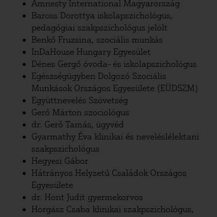
Amnesty International Magyarország
Baross Dorottya iskolapszichológus,
pedagógiai szakpszichológus jelölt
Benkő Fruzsina, szociális munkás
InDaHouse Hungary Egyesület
Dénes Gergő óvoda- és iskolapszichológus
Egészségügyben Dolgozó Szociális
Munkások Országos Egyesülete (EÜDSZM)
Együttnevelés Szövetség
Gerő Márton szociológus
dr. Gerő Tamás, ügyvéd
Gyarmathy Éva klinikai és neveléslélektani
szakpszichológus
Hegyesi Gábor
Hátrányos Helyzetű Családok Országos
Egyesülete
dr. Hont Judit gyermekorvos
Horgász Csaba klinikai szakpszichológus,