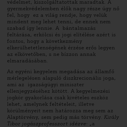
védelmet, kiszolgáltatottak maradtak. A
gyermekvédelemben élők nagy része úgy nő
fel, hogy ez a világ rendje, hogy velük
mindent meg lehet tenni, de ennek nem
szabad így lennie. A bántalmazás
feltárása, erkölcsi és jogi elítélése azért is
fontos, hogy a következmény
elkerülhetetlenségének érzése erős legyen
az elkövetőben, s ne bízzon annak
elmaradásában.
Az egyéni kegyelem megadása az államfő
mérlegelésen alapuló diszkrecionális joga,
ami az igazságügyi miniszter
ellenjegyzéséhez kötött. A kegyelmezési
jogkör gyakorlása csak kivételes eszköz
lehet, amelynek feltételeit, illetve
körülményeit nem határozza meg sem az
Alaptörvény, sem pedig más törvény.
Király
Tibor jogászprofesszort idézve
: „a