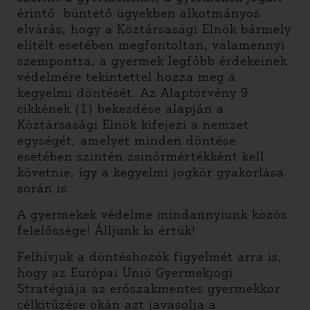
érintő büntető ügyekben alkotmányos
elvárás, hogy a Köztársasági Elnök bármely
elítélt esetében megfontoltan, valamennyi
szempontra, a gyermek legfőbb érdekeinek
védelmére tekintettel hozza meg a
kegyelmi döntését. Az Alaptörvény 9.
cikkének (1) bekezdése alapján a
Köztársasági Elnök kifejezi a nemzet
egységét, amelyet minden döntése
esetében szintén zsinórmértékként kell
követnie, így a kegyelmi jogkör gyakorlása
során is.
A gyermekek védelme mindannyiunk közös
felelőssége! Álljunk ki értük!
Felhívjuk a döntéshozók figyelmét arra is,
hogy az Európai Unió Gyermekjogi
Stratégiája az erőszakmentes gyermekkor
célkitűzése okán azt javasolja a