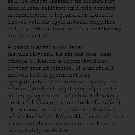
és 2016 között legalább tíz kiskorú fiút
szexuálisan zaklatott az általa vezetett
intézményben, a legfiatalabb áldozata
tízéves volt. Az egyik áldozat öngyilkos
lett, s a többi áldozat ma is a cselekmény
hatása alatt áll.
A bántalmazást akkor lehet
megakadályozni, ha aki tud róla, nem
titkolja el, hanem a Gyermekvédelmi
törvény szerint jelzéssel él a megfelelő
szervek felé. A gyermekotthon
igazgatóhelyettese azonban törvényi és
erkölcsi kötelezettségét sem teljesítette,
sőt az igazgató szexuális bűncselekmény
miatti felelősségre vonásának elkerülését
akarta segíteni. A vezetők hatalmukkal,
tekintélyükkel, befolyásukkal visszaéltek, s
a gyermekáldozatok évekig nem kaptak
támogatást, segítséget,