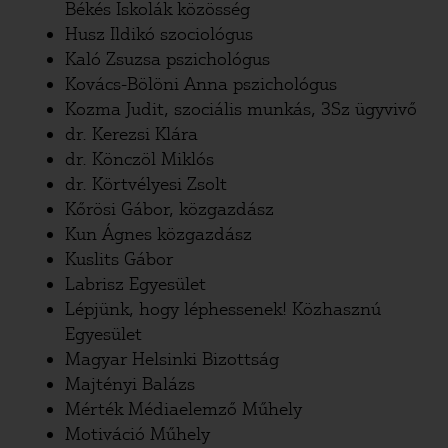
Békés Iskolák közösség
Husz Ildikó szociológus
Kaló Zsuzsa pszichológus
Kovács-Bölöni Anna pszichológus
Kozma Judit, szociális munkás, 3Sz ügyvivő
dr. Kerezsi Klára
dr. Könczöl Miklós
dr. Körtvélyesi Zsolt
Kőrösi Gábor, közgazdász
Kun Ágnes közgazdász
Kuslits Gábor
Labrisz Egyesület
Lépjünk, hogy léphessenek! Közhasznú
Egyesület
Magyar Helsinki Bizottság
Majtényi Balázs
Mérték Médiaelemző Műhely
Motiváció Műhely