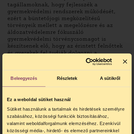
tagállamoknak, hogy fejlesszék a
gyermekvédelmi rendszerek működését,
ezért a büntetőjogi megközelítésű
törvényeik mellett a megelőzésre és az
áldozatvédelemre fókuszáló
gyermekvédelmi törvénycsomagot is
készítsenek elő, hogy az érintett felnőttek
és gyerekek fel tudják dolgozni a
történteket, a traumát, továbbá
megelőzhetőek legyenek a hasonló
cselekmények.
Beleegyezés
Részletek
A sütikről
Budapest, 2024. február 7.
Ez a weboldal sütiket használ
A Gyermekjogi Civil Koalíció részéről,
Sütiket használunk a tartalmak és hirdetések személyre
mint szervezetek:
szabásához, közösségi funkciók biztosításához,
valamint weboldalforgalmunk elemzéséhez. Ezenkívül
Alapítvány a Nevelőszülőkért
közösségi média-, hirdető- és elemező partnereinkkel