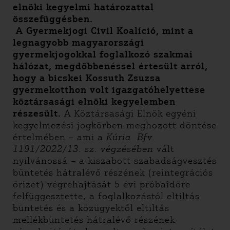
elnöki kegyelmi határozattal
összefüggésben.
A Gyermekjogi Civil Koalíció, mint a
legnagyobb magyarországi
gyermekjogokkal foglalkozó szakmai
hálózat, megdöbbenéssel értesült arról,
hogy a bicskei Kossuth Zsuzsa
gyermekotthon volt igazgatóhelyettese
köztársasági elnöki kegyelemben
részesült.
A Köztársasági Elnök egyéni
kegyelmezési jogkörben meghozott döntése
értelmében – ami a
Kúria Bfv.
1191/2022/13. sz. végzésében
vált
nyilvánossá – a kiszabott szabadságvesztés
büntetés hátralévő részének (reintegrációs
őrizet) végrehajtását 5 évi próbaidőre
felfüggesztette, a foglalkozástól eltiltás
büntetés és a közügyektől eltiltás
mellékbüntetés hátralévő részének