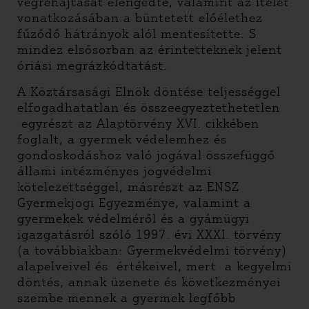
végrehajtását elengedte, valamint az ítélet
vonatkozásában a büntetett előélethez
fűződő hátrányok alól mentesítette. S
mindez elsősorban az érintetteknek jelent
óriási megrázkódtatást.
A Köztársasági Elnök döntése teljességgel
elfogadhatatlan és összeegyeztethetetlen
egyrészt az Alaptörvény XVI. cikkében
foglalt, a gyermek védelemhez és
gondoskodáshoz való jogával összefüggő
állami intézményes jogvédelmi
kötelezettséggel, másrészt az ENSZ
Gyermekjogi Egyezménye, valamint a
gyermekek védelméről és a gyámügyi
igazgatásról szóló 1997. évi XXXI. törvény
(a továbbiakban: Gyermekvédelmi törvény)
alapelveivel és értékeivel, mert a kegyelmi
döntés, annak üzenete és következményei
szembe mennek a gyermek legfőbb