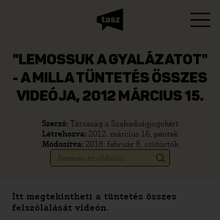
"LEMOSSUK A GYALÁZATOT"
- A MILLA TÜNTETÉS ÖSSZES
VIDEÓJA, 2012 MÁRCIUS 15.
Szerző:
Társaság a Szabadságjogokért
Létrehozva:
2012. március 16, péntek
Módosítva:
2018. február 8, csütörtök
Itt megtekintheti a tüntetés összes
felszólalását videón.