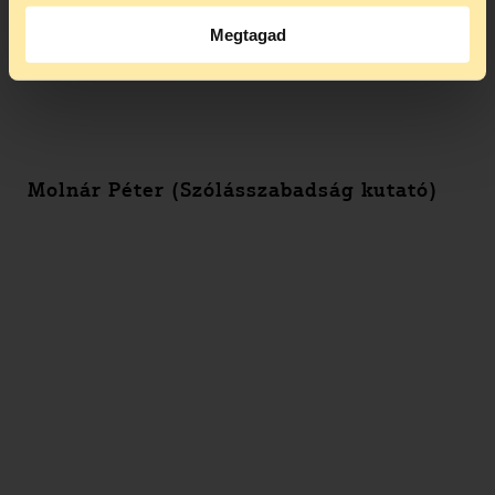
Megtagad
Molnár Péter (Szólásszabadság kutató)