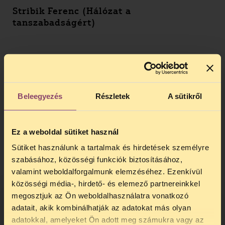
Stribik Ferenc (Hálózat a
tanszabadságért)
Beleegyezés
Részletek
A sütikről
Ez a weboldal sütiket használ
Sütiket használunk a tartalmak és hirdetések személyre
szabásához, közösségi funkciók biztosításához,
valamint weboldalforgalmunk elemzéséhez. Ezenkívül
közösségi média-, hirdető- és elemező partnereinkkel
Sziraki Ferenc (A Város Mindenkié)
megosztjuk az Ön weboldalhasználatra vonatkozó
adatait, akik kombinálhatják az adatokat más olyan
adatokkal, amelyeket Ön adott meg számukra vagy az