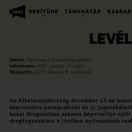
SEGÍTÜNK
TÁMOGATÁS
SZABAD
LEVÉ
Szerző:
Társaság a Szabadságjogokért
Létrehozva:
2005. január 17, hétfő
Módosítva:
2018. február 8, csütörtök
Az Alkotmánybíróság december 13-án hozot
kapcsolatos paragrafusát és új jogszabály
hazai drogszakma számos képviselője nyílt 
drogfogyasztást a jövőben nyilvánítsák sza