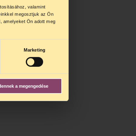
tosításához, valamint
einkkel megosztjuk az Ön
us 27 és
l, amelyeket Ön adott meg
us 25-én
n ezidő
Marketing
dennek a megengedése