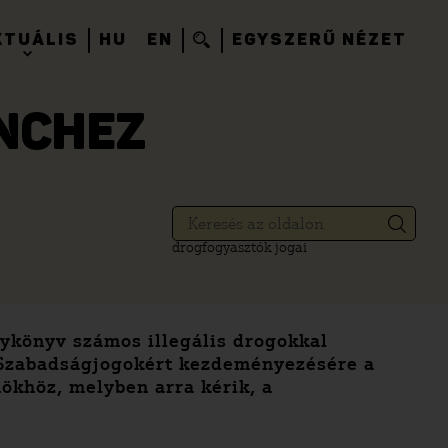
KTUÁLIS
HU
EN
EGYSZERŰ NÉZET
NCHEZ
drogfogyasztók jogai
ykönyv számos illegális drogokkal
a Szabadságjogokért kezdeményezésére a
ökhöz, melyben arra kérik, a