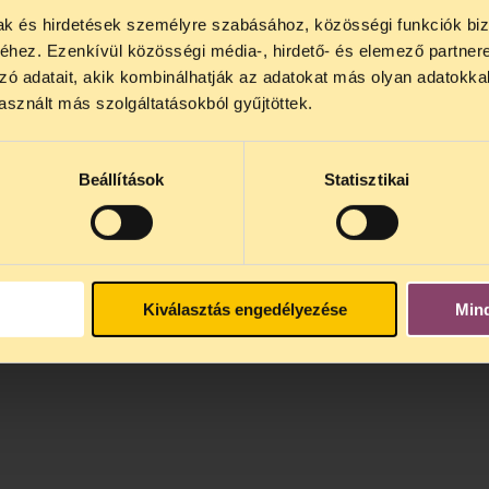
mak és hirdetések személyre szabásához, közösségi funkciók biz
NOS JOGSEGÉLY SZÜNET!
hez. Ezenkívül közösségi média-, hirdető- és elemező partner
lődő, Tájékoztatjuk, hogy
telefonos jogsegélyünk júli
zó adatait, akik kombinálhatják az adatokat más olyan adatokka
4 között szünetel
. Az első telefonos jogsegély
auguszt
sznált más szolgáltatásokból gyűjtöttek.
s 15 óra között lesz
. A
jogsegely@tasz.hu
email címe
 minket.
Beállítások
Statisztikai
Kiválasztás engedélyezése
Min