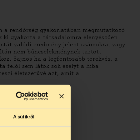
tom a rendőrség gyakorlatában megmutatkozó
ik ki gyakorta a társadalomra elenyészően
istát valódi eredmény jelent számukra, vagy
méltán nem bűncselekménynek tartott
koz. Sajnos ha a legfontosabb törekvés, a
a felől sem látok sok esélyt a hiba
eszi életszerűvé azt, amit a
A sütikről