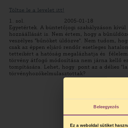
Töltse le a levelet itt!
1. sol. 2005-01-18
Egyetértek. A büntetőjogi szabályzáson kív
hozzáállását is. Nem értem, hogy a bűnüldöző
veszélyes "bűnöket üldözve". Nem tudom, hogy
csak az éppen eljáró rendőr esetleges hatalo
tetteikért a hatóság megalázhatja és félelem
törvény átfogó módosítása nem járna kellő ere
tompítására. Lehet, hogy pont az a délies "la
törvényhozókelmulasztottak?
Beleegyezés
Ez a weboldal sütiket haszn