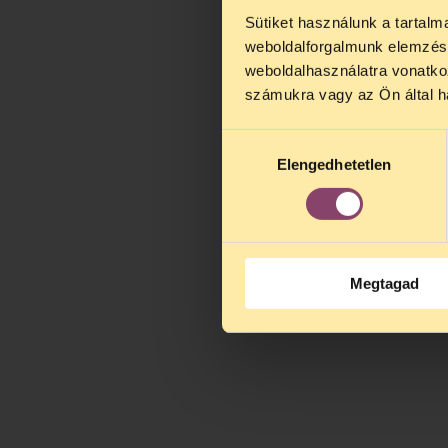
Sütiket használunk a tartal
TELEFO
weboldalforgalmunk elemzésé
Kedves érdek
weboldalhasználatra vonatko
augusztus 2
számukra vagy az Ön által ha
kedden, 13 é
alatt is elér
Hozzájárulás
Elengedhetetlen
kiválasztása
Megtagad