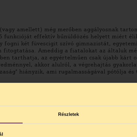
ül (vagy amellett) még merőben aggályosnak tar
 funkcióját effektív bűnüldözés helyett miért él
 fogni két füvescigit szívó gimnazistát, egyetem
m fitogtatása. Ameddig a fiatalokat az általuk 
ben tarthatja, az egyértelműen csak újabb kárt o
dménnyel, akkor alulról, a végrehajtás gyakorlat
zaság" hiányzik, ami rugalmasságával pótólja és t
Részletek
ál