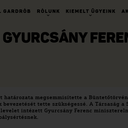
. GARDRÓB
RÓLUNK
KIEMELT ÜGYEINK
A
L GYURCSÁNY FERE
t határozata megsemmisítette a Büntetőtörvén
ok bevezetését tette szükségessé. A Társaság 
levelet intézett Gyurcsány Ferenc minisztereln
bálysértésnek.