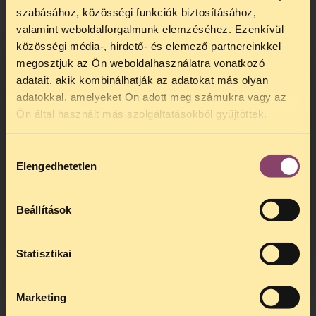
szabásához, közösségi funkciók biztosításához,
valamint weboldalforgalmunk elemzéséhez. Ezenkívül
közösségi média-, hirdető- és elemező partnereinkkel
megosztjuk az Ön weboldalhasználatra vonatkozó
adatait, akik kombinálhatják az adatokat más olyan
adatokkal, amelyeket Ön adott meg számukra vagy az
TELEFONOS JOGSEGÉLY
Ön által használt más szolgáltatásokból gyűjtöttek.
SZÜNET!
Hozzájárulás
Kedves érdeklődő, Tájékoztatjuk,
Elengedhetetlen
kiválasztása
hogy
telefonos jogsegélyünk július 27 és
augusztus 24 között szünetel
. Az első
telefonos jogsegély
augusztus 25-én
Beállítások
kedden, 13 és 15 óra között lesz
.
A
jogsegely@tasz.hu
email címen ezidő
alatt is elér minket.
Statisztikai
Marketing