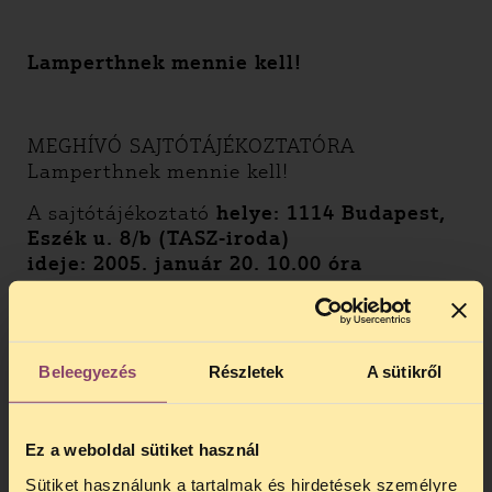
Lamperthnek mennie kell!
MEGHÍVÓ SAJTÓTÁJÉKOZTATÓRA
Lamperthnek mennie kell!
A sajtótájékoztató
helye: 1114 Budapest,
Eszék u. 8/b (TASZ-iroda)
ideje: 2005. január 20. 10.00 óra
Dénes Balázs
Elnök s.k.
Társaság a Szabadságjogokért
Beleegyezés
Részletek
A sütikről
Ez a weboldal sütiket használ
Sütiket használunk a tartalmak és hirdetések személyre