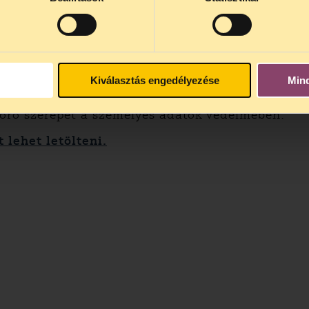
delmi rendelet rugalmasan átültetendő szab
 mérlegelési lehetőséget biztosít a tagállamok s
lis szabályokat oly módon ültessék át, hogy óvj
ét javaslatokat tartalmazó útmutatót dolgozot
Kiválasztás engedélyezése
Min
leget tesz a rendelet végrehajtására vonatko
ttörő szerepét a személyes adatok védelmében.
tt lehet letölteni.