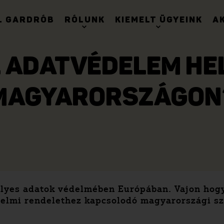
. GARDRÓB
RÓLUNK
KIEMELT ÜGYEINK
A
Z ADATVÉDELEM HE
MAGYARORSZÁGON
lyes adatok védelmében Európában. Vajon hogy
elmi rendelethez kapcsolodó magyarországi sz