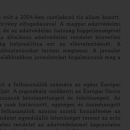
 volt a 2004-ben csatlakozó tíz állam között.
törvény elfogadásával. A magyar adatvédelmi
k, de az adatvédelmi hatóság függetlenségével
z általános adatvédelmi rendelet közvetlen
g helyreállítsa ezt az elköteleződését. A
ltoztatásokat tervezi megtenni. A javaslat
z alábbiakban javaslatokat fogalmazunk meg a
sít a felhasználók számára az egész Európai
lját. A jogszabály csökkenti az Európai Unión
kozások kötelezettségeit és felelősségeit. Az
a csak határozott, egységes és összehangolt
a felhasználók azonos szintű hozzáférése az
delet egyedülálló lehetőséget teremt az erős
elmi rendelet az adatvédelmmel kapcsolatos