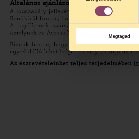
Általános ajánlások az általános adatvé
A jogszabály jellegétől eltérően a rendelet
Rendkívül fontos, hogy ezeket a diszkrecioná
A tagállamok számára segítségként a konkr
amelynek az Access Now is
részese
.
Megtagad
Bízunk benne, hogy Magyarország nemcsak e
egyedülálló lehetőséget és helyreállítja az ú
Az észrevételeinket teljes terjedelmében
i