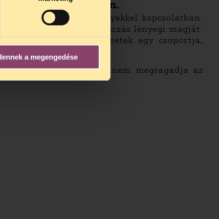
ályaival​ ​kapcsolatban.
zámára egyes jogintézményekkel kapcsolatban.
ák az adatvédelmi szabályozás lényegi magját.
t ki nemzetközi szervezetek egy csoportja,
dennek a megengedése
zó kötelezettségeinek, hanem megragadja az