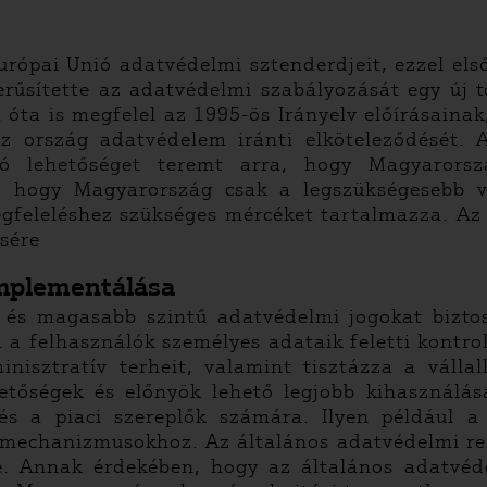
rópai Unió adatvédelmi sztenderdjeit, ezzel első
rűsítette az adatvédelmi szabályozását egy új 
 óta is megfelel az 1995-ös Irányelv előírásaina
z ország adatvédelem iránti elköteleződését. A
ó lehetőséget teremt arra, hogy Magyarorszá
, hogy Magyarország csak a legszükségesebb vá
egfeleléshez szükséges mércéket tartalmazza. A
ésére
 ​implementálása
 és magasabb szintű adatvédelmi jogokat bizto
 a felhasználók személyes adataik feletti kontrol
inisztratív terheit, valamint tisztázza a vállal
hetőségek és előnyök lehető legjobb kihasználás
 és a piaci szereplők számára. Ilyen például 
i mechanizmusokhoz. Az általános adatvédelmi ren
e. Annak érdekében, hogy az általános adatvéd