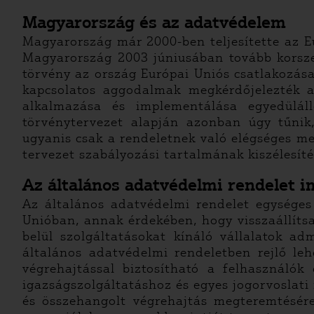
Magyarország​ ​és​ ​az​ ​adatvédelem
Magyarország már 2000-ben teljesítette az Eu
Magyarország 2003 júniusában tovább korsze
törvény az ország Európai Uniós csatlakozása
kapcsolatos aggodalmak megkérdőjelezték a
alkalmazása és implementálása egyedüláll
törvénytervezet alapján azonban úgy tűnik
ugyanis csak a rendeletnek való elégséges m
tervezet szabályozási tartalmának kiszélesít
Az​ ​általános​ ​adatvédelmi​ ​rendelet​
Az általános adatvédelmi rendelet egységes
Unióban, annak érdekében, hogy visszaállítsa
belül szolgáltatásokat kínáló vállalatok adm
általános adatvédelmi rendeletben rejlő le
végrehajtással biztosítható a felhasználók
igazságszolgáltatáshoz és egyes jogorvoslat
és összehangolt végrehajtás megteremtésér