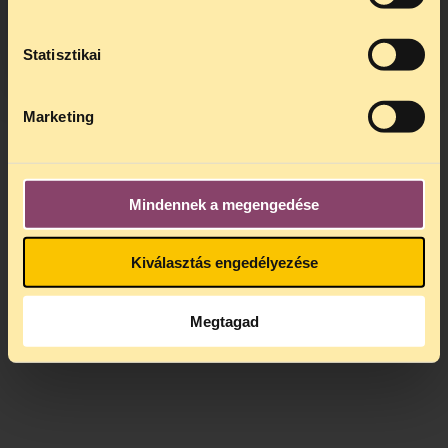
kedden, 13 és 15 óra között lesz
.
A
jogsegely@tasz.hu
email címen ezidő
alatt is elér minket.
Statisztikai
Marketing
Mindennek a megengedése
Kiválasztás engedélyezése
Megtagad