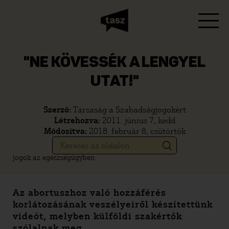
"NE KÖVESSÉK A LENGYEL
UTAT!"
Szerző:
Társaság a Szabadságjogokért
Létrehozva:
2011. június 7, kedd
Módosítva:
2018. február 8, csütörtök
jogok az egészségügyben
Az abortuszhoz való hozzáférés
korlátozásának veszélyeiről készítettünk
videót, melyben külföldi szakértők
szólalnak meg.