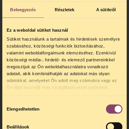
Beleegyezés
Részletek
A sütikről
Ez a weboldal sütiket használ
Sütiket használunk a tartalmak és hirdetések személyre
szabásához, közösségi funkciók biztosításához,
valamint weboldalforgalmunk elemzéséhez. Ezenkívül
közösségi média-, hirdető- és elemező partnereinkkel
További információ az ataszjelenti.blog.hu-
megosztjuk az Ön weboldalhasználatra vonatkozó
n.
adatait, akik kombinálhatják az adatokat más olyan
adatokkal, amelyeket Ön adott meg számukra vagy az
TELEFONOS JOGSEGÉLY
Ön által használt más szolgáltatásokból gyűjtöttek.
SZÜNET!
Hozzájárulás
Kedves érdeklődő, Tájékoztatjuk,
Elengedhetetlen
kiválasztása
hogy
telefonos jogsegélyünk július 27 és
augusztus 24 között szünetel
. Az első
telefonos jogsegély
augusztus 25-én
Beállítások