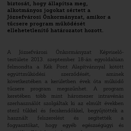
biztosát, hogy állapítsa meg,
alkotmányos jogokat sértett a
Józsefvárosi Önkormányzat, amikor a
tűcsere program működését
ellehetetlenítő határozatot hozott.
A Józsefvárosi Önkormányzat Képviselő-
testülete 2013. szeptember 18-án egyoldalúan
felmondta a Kék Pont Alapítvánnyal kötött
együttműködési szerződését, aminek
következtében a kerületben évek óta működő
tűcsere program megszűnhet. A program
keretében több mint háromezer intravénás
szerhasználót szolgáltak ki az elmúlt években
steril tűkkel és fecskendőkkel, begyűjtötték a
használt felszerelést és segítették a
fogyasztókat, hogy egyéb egészségügyi és