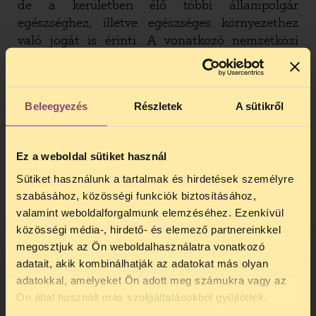
de a kerületben élő többi állampolgár
egészséghez, illetve egészséges környezethez
való jogát is érinti. A vonatkozó nemzetközi
ajánlásokon kívül az európai uniós, illetve a
nemrég a parlament által is elfogadott nemzeti
drogstratégia egyaránt a tűcsere programok
Beleegyezés
Részletek
A sütikről
elérhetőségének javítását írja elő.
„Naivitás azt hinni, hogy a tűcsere
Ez a weboldal sütiket használ
megszűnésével majd eltűnik a program által
Sütiket használunk a tartalmak és hirdetések személyre
kiszolgált több ezer drogfogyasztó,”
szabásához, közösségi funkciók biztosításához,
hangsúlyozta Sárosi Péter, a TASZ Drogpolitikai
valamint weboldalforgalmunk elemzéséhez. Ezenkívül
Programvezetője. „Valójában csak a szőnyeg alá
közösségi média-, hirdető- és elemező partnereinkkel
söprik a problémát, ami így még súlyosabbá
megosztjuk az Ön weboldalhasználatra vonatkozó
válik. Nem valamiféle elvont veszélyről van szó,
adatait, akik kombinálhatják az adatokat más olyan
hanem az egész társadalmat érintő konkrét
adatokkal, amelyeket Ön adott meg számukra vagy az
közegészségügyi fenyegetésről. Az elmúlt
TELEFONOS JOGSEGÉLY
Ön által használt más szolgáltatásokból gyűjtöttek.
években Romániában és Görögországban a
SZÜNET!