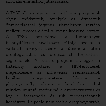
szociális ellátáshoz juthassanak.
A TASZ álláspontja szerint a tűcsere programok
olyan módszerek, amelyek az érintettek
önrendelkezési jogának tiszteletben tartása
mellett képesek elérni a kívánt kedvező hatást.
A TASZ beadványa a tudományos
bizonyítékokra hivatkozva cáfolja azokat a
vádakat, amelyek szerint a tűcsere az utcai
drogfogyasztás és drogszemét terjesztését
segítené elő. A tűcsere program az egyetlen
hatékony módszer a HIV-fertőzések
megelőzésére az intravénás szerhasználók
körében, megszüntetése fokozza a
járványveszélyt abban a kerületben, ahol
minden mutató szerint nő a drogfogyasztás és
így a fecskendők és tűk megosztásának
kockázata. Ez pedig nem csak a drogfogyasztók,