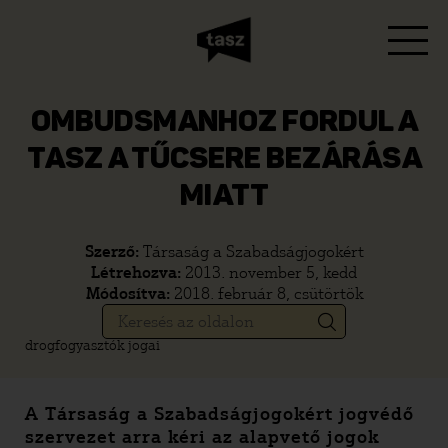
OMBUDSMANHOZ FORDUL A
TASZ A TŰCSERE BEZÁRÁSA
MIATT
Szerző:
Társaság a Szabadságjogokért
Létrehozva:
2013. november 5, kedd
Módosítva:
2018. február 8, csütörtök
drogfogyasztók jogai
A Társaság a Szabadságjogokért jogvédő
szervezet arra kéri az alapvető jogok