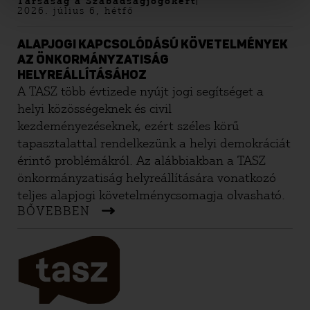
Társaság a Szabadságjogokért
2026. július 6, hétfő
ALAPJOGI KAPCSOLÓDÁSÚ KÖVETELMÉNYEK
AZ ÖNKORMÁNYZATISÁG
HELYREÁLLÍTÁSÁHOZ
A TASZ több évtizede nyújt jogi segítséget a
helyi közösségeknek és civil
kezdeményezéseknek, ezért széles körű
tapasztalattal rendelkezünk a helyi demokráciát
érintő problémákról. Az alábbiakban a TASZ
önkormányzatiság helyreállítására vonatkozó
teljes alapjogi követelménycsomagja olvasható.
BŐVEBBEN