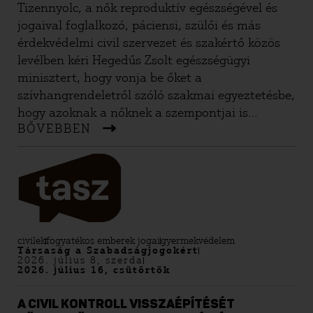
Tizennyolc, a nők reproduktív egészségével és
jogaival foglalkozó, páciensi, szülői és más
érdekvédelmi civil szervezet és szakértő közös
levélben kéri Hegedűs Zsolt egészségügyi
minisztert, hogy vonja be őket a
szívhangrendeletről szóló szakmai egyeztetésbe,
hogy azoknak a nőknek a szempontjai is
BŐVEBBEN
megjelenhessenek, akiket a szabályozás érint.
civilek
fogyatékos emberek jogai
gyermekvédelem
Társaság a Szabadságjogokért
2026. július 8, szerda
2026. július 16, csütörtök
A CIVIL KONTROLL VISSZAÉPÍTÉSÉT