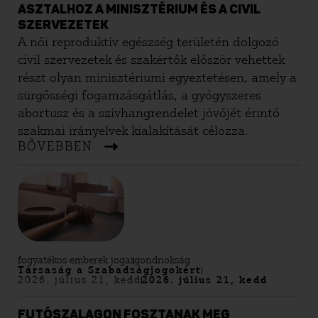
ASZTALHOZ A MINISZTÉRIUM ÉS A CIVIL
SZERVEZETEK
A női reproduktív egészség területén dolgozó
civil szervezetek és szakértők először vehettek
részt olyan minisztériumi egyeztetésen, amely a
sürgősségi fogamzásgátlás, a gyógyszeres
abortusz és a szívhangrendelet jövőjét érintő
szakmai irányelvek kialakítását célozza.
BŐVEBBEN
fogyatékos emberek jogai
gondnokság
Társaság a Szabadságjogokért
2026. július 21, kedd
2026. július 21, kedd
FUTÓSZALAGON FOSZTANAK MEG