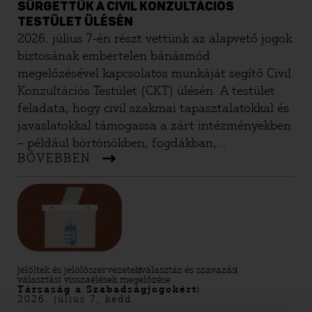
SÜRGETTÜK A CIVIL KONZULTÁCIÓS
TESTÜLET ÜLÉSÉN
2026. július 7-én részt vettünk az alapvető jogok
biztosának embertelen bánásmód
megelőzésével kapcsolatos munkáját segítő Civil
Konzultációs Testület (CKT) ülésén. A testület
feladata, hogy civil szakmai tapasztalatokkal és
javaslatokkal támogassa a zárt intézményekben
– például börtönökben, fogdákban,
BŐVEBBEN
gyermekvédelmi intézményekben,
idősotthonokban, fogyatékossággal élő
személyek intézményeiben, menekültügyi és
idegenrendészeti őrizetben – lévők jogainak
védelmét.
jelöltek és jelölőszervezetek
választás és szavazás
választási visszaélések megelőzése
Társaság a Szabadságjogokért
2026. július 7, kedd