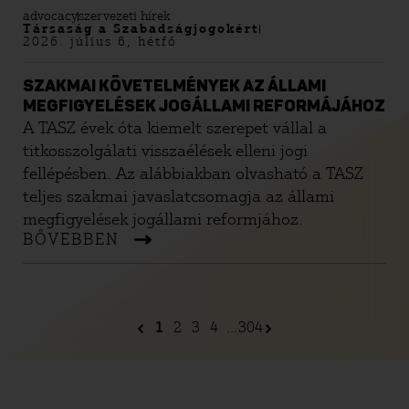
advocacy
szervezeti hírek
Társaság a Szabadságjogokért
2026. július 6, hétfő
SZAKMAI KÖVETELMÉNYEK AZ ÁLLAMI
MEGFIGYELÉSEK JOGÁLLAMI REFORMÁJÁHOZ
A TASZ évek óta kiemelt szerepet vállal a
titkosszolgálati visszaélések elleni jogi
fellépésben. Az alábbiakban olvasható a TASZ
teljes szakmai javaslatcsomagja az állami
megfigyelések jogállami reformjához.
BŐVEBBEN
1
2
3
4
...
304