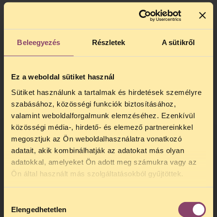
FELJELENTÉST TETT A TASZ, MIUTÁN SOKAN
A VÁLASZTÁS NAPJÁN SZEMBESÜLTEK
AZZAL, HOGY NEM SZAVAZHATNAK PÁRTRA
Beleegyezés
Részletek
A sütikről
Feljelentést tett a Társaság a Szabadságjogokért
(TASZ), miután tömegesen keresték meg a
szervezetet olyan választópolgárok, akiket
Ez a weboldal sütiket használ
tudtuk és beleegyezésük nélkül vettek fel
Sütiket használunk a tartalmak és hirdetések személyre
nemzetiségi névjegyzékbe az idei országgyűlési
szabásához, közösségi funkciók biztosításához,
választáson.
valamint weboldalforgalmunk elemzéséhez. Ezenkívül
BŐVEBBEN
közösségi média-, hirdető- és elemező partnereinkkel
megosztjuk az Ön weboldalhasználatra vonatkozó
adatait, akik kombinálhatják az adatokat más olyan
adatokkal, amelyeket Ön adott meg számukra vagy az
TELEFONOS JOGSEGÉLY
Ön által használt más szolgáltatásokból gyűjtöttek.
SZÜNET!
advocacy
szervezeti hírek
Hozzájárulás
Kedves érdeklődő, Tájékoztatjuk,
Társaság a Szabadságjogokért
Elengedhetetlen
2026. július 6, hétfő
kiválasztása
hogy
telefonos jogsegélyünk július 27 és