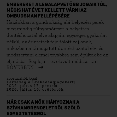
EMBEREKET A LEGALAPVETŐBB JOGAIKTÓL,
MÉGIS HAT ÉVET KELLETT VÁRNI AZ
OMBUDSMAN FELLÉPÉSÉRE
Hazánkban a gondnokság alá helyezési perek
még mindig túlnyomórészt a helyettes
döntéshozatal elve alapján, egységes gyakorlat
nélkül, az érintettek feje fölött zajlanak,
miközben a támogatott döntéshozatal elvi és
módszertani elemei továbbra sem épültek be az
eljárásba. Rég lejárt és elavult módszertan
BŐVEBBEN
alapján készülnek az orvosszakértői
vélemények, a bíróságok mégis ezekre
abortusz
nők jogai
hagyatkoznak olyan kérdésekben is, amikről
Társaság a Szabadságjogokért
2026. július 17, péntek
nekik kellene dönteniük. Már 2020-ban
2026. július 16, csütörtök
megkerestük az alapvető jogok biztosát emiatt,
de csak hat év elteltével adott ki jelentést a
MÁR CSAK A NŐK HIÁNYOZNAK A
súlyosan jogsértő helyzetről.
SZÍVHANGRENDELETRŐL SZÓLÓ
EGYEZTETÉSRŐL