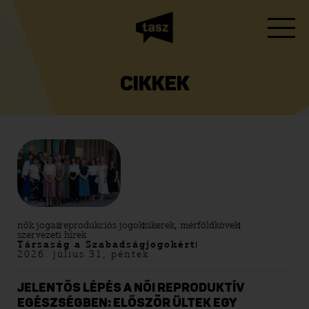
CIKKEK
nők jogai
reprodukciós jogok
sikerek, mérföldkövek
szervezeti hírek
Társaság a Szabadságjogokért
2026. július 31, péntek
JELENTŐS LÉPÉS A NŐI REPRODUKTÍV
EGÉSZSÉGBEN: ELŐSZÖR ÜLTEK EGY